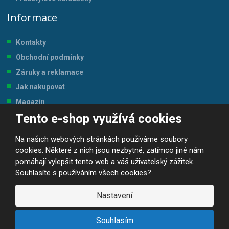
Informace
Kontakty
Obchodní podmínky
Záruky a reklamace
Jak nakupovat
Magazín
Tento e-shop využívá cookies
Tabulka velikostí
Na našich webových stránkách používáme soubory
cookies. Některé z nich jsou nezbytné, zatímco jiné nám
pomáhají vylepšit tento web a váš uživatelský zážitek.
Souhlasíte s používáním všech cookies?
© 2026, JP-SPORT.CZ SPORTOVNÍ POTŘEBY
Prohlášení o přístupnosti
|
Mapa stránek
|
|
GDPR
Nastavení
E
B
VYROBILA
R
Á
Souhlasím
N
A