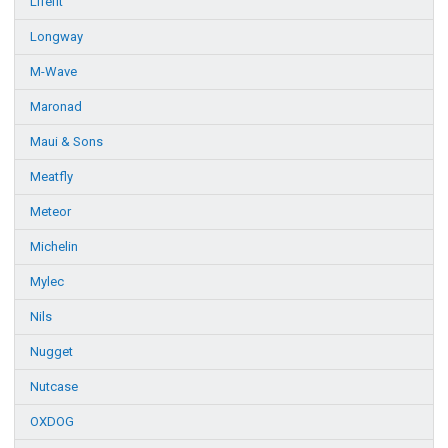
Lifefit
Longway
M-Wave
Maronad
Maui & Sons
Meatfly
Meteor
Michelin
Mylec
Nils
Nugget
Nutcase
OXDOG