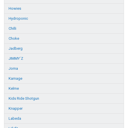
Howies
Hydroponic
Chilli
Choke
Jadberg
JIMMY´Z
Joma
Karnage
Kelme
Kids Ride Shotgun
Knapper
Labeda