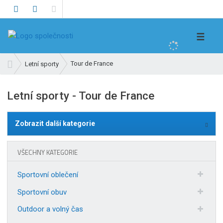
V
☰
y
h
Ú
Tour de France
Letní sporty
l
v
e
o
Letní sporty - Tour de France
d
d
n
a
í
t
Zobrazit další kategorie
s
t
r
VŠECHNY KATEGORIE
a
n
Sportovní oblečení
a
Sportovní obuv
Outdoor a volný čas