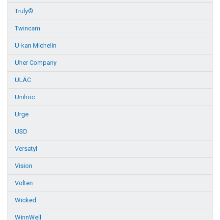
Truly®
Twincam
U-kan Michelin
Uher Company
ULÄC
Unihoc
Urge
USD
Versatyl
Vision
Volten
Wicked
WinnWell