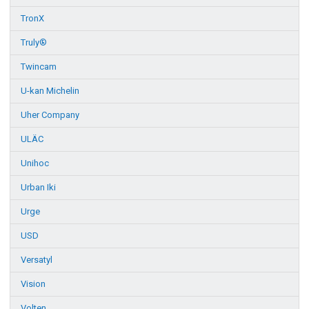
TronX
Truly®
Twincam
U-kan Michelin
Uher Company
ULÄC
Unihoc
Urban Iki
Urge
USD
Versatyl
Vision
Volten