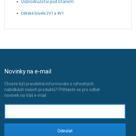
Dobrodružství pod stanem
Dětské brusle 2V1 a 4V1
Novinky na e-mail
Chcete být pravdelně informováni o výhodných
nabídkách našich produktů? Přihlaste se pro odběr
novinek na Váš e-mail
Odeslat