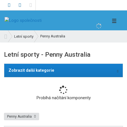
V
☰
y
h
Ú
Penny Australia
Letní sporty
l
v
e
o
Letní sporty - Penny Australia
d
d
n
a
í
t
Zobrazit další kategorie
s
t
r
a
Probíhá načítání komponenty
n
a
Penny Australia