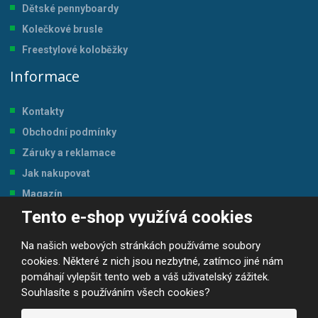
Dětské pennyboardy
Kolečkové brusle
Freestylové koloběžky
Informace
Kontakty
Obchodní podmínky
Záruky a reklamace
Jak nakupovat
Magazín
Tento e-shop využívá cookies
Tabulka velikostí
Na našich webových stránkách používáme soubory
cookies. Některé z nich jsou nezbytné, zatímco jiné nám
pomáhají vylepšit tento web a váš uživatelský zážitek.
Souhlasíte s používáním všech cookies?
© 2026, JP-SPORT.CZ SPORTOVNÍ POTŘEBY
Prohlášení o přístupnosti
|
Mapa stránek
|
|
GDPR