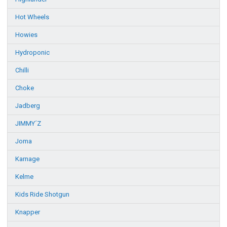
Hot Wheels
Howies
Hydroponic
Chilli
Choke
Jadberg
JIMMY´Z
Joma
Karnage
Kelme
Kids Ride Shotgun
Knapper