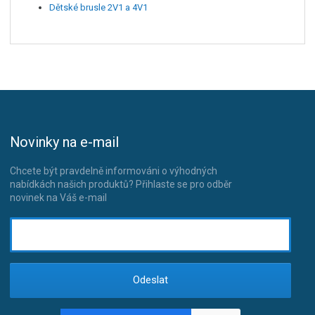
Dětské brusle 2V1 a 4V1
Novinky na e-mail
Chcete být pravdelně informováni o výhodných
nabídkách našich produktů? Přihlaste se pro odběr
novinek na Váš e-mail
Odeslat