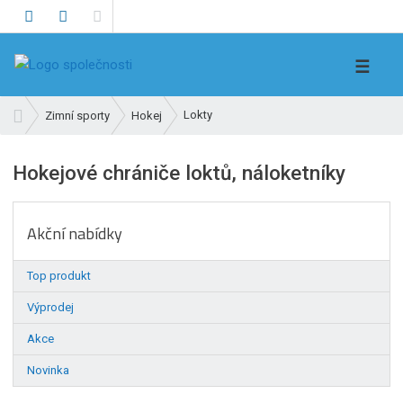
V
☰
y
h
Ú
Lokty
Zimní sporty
Hokej
l
v
e
o
Hokejové chrániče loktů, náloketníky
d
d
n
a
í
t
Akční nabídky
s
t
r
Top produkt
a
Výprodej
n
a
Akce
Novinka