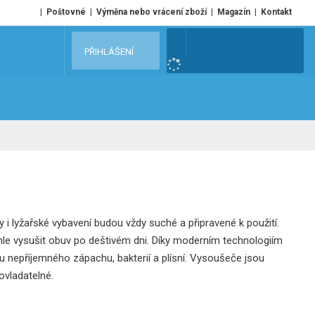
Poštovné
Výměna nebo vrácení zboží
Magazín
Kontakt
V
PŘIHLÁŠENÍ
y
h
l
e
d
a
t
y i lyžařské vybavení budou vždy suché a připravené k použití.
chle vysušit obuv po deštivém dni. Díky moderním technologiím
ku nepříjemného zápachu, bakterií a plísní. Vysoušeče jsou
ovladatelné.