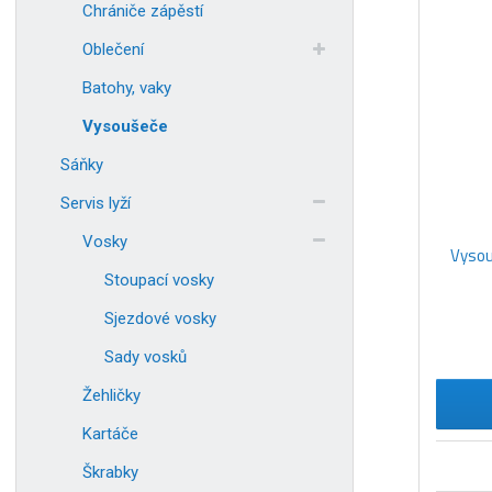
e
Chrániče zápěstí
n
Oblečení
í
p
Batohy, vaky
r
o
Vysoušeče
d
Sáňky
u
k
Servis lyží
t
Vosky
ů
Vysou
Stoupací vosky
Sjezdové vosky
Sady vosků
Žehličky
Kartáče
Škrabky