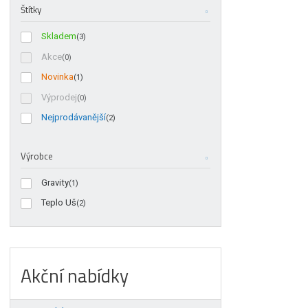
Štítky
Skladem
(3)
Akce
(0)
Novinka
(1)
Výprodej
(0)
Nejprodávanější
(2)
Výrobce
Gravity
(1)
Teplo Uš
(2)
Akční nabídky