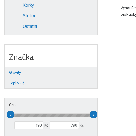
Korky
Vysoušeč
praktick
Stolice
Ostatní
Značka
Gravity
Teplo Uš
Cena
Min. hodnota
Max. hodnota
Kč
Kč