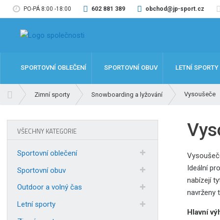
PO-PÁ 8:00 -18:00
602 881 389
obchod@jp-sport.cz
SPORTOVNÍ OBLEČENÍ
SPORTOVNÍ OBUV
LETNÍ SPORTY
Ú
Vysoušeče
Zimní sporty
Snowboarding a lyžování
v
o
Vys
d
VŠECHNY KATEGORIE
n
í
Sportovní oblečení
Vysoušeče 
s
Ideální pr
t
Sportovní obuv
nabízejí t
r
Outdoor a volný čas
a
navrženy t
n
Letní sporty
Hlavní vý
a