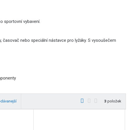
o sportovní vybavení.
ty, časovač nebo speciální nástavce pro lyžáky. S vysoušečem
mponenty
O
T
Ř
odávanejší
3
položek
b
a
á
r
b
d
á
u
k
z
l
o