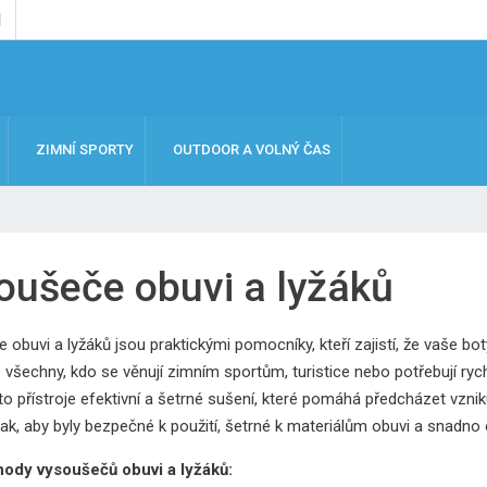
ZIMNÍ SPORTY
OUTDOOR A VOLNÝ ČAS
oušeče obuvi a lyžáků
obuvi a lyžáků jsou praktickými pomocníky, kteří zajistí, že vaše bot
o všechny, kdo se věnují zimním sportům, turistice nebo potřebují ry
yto přístroje efektivní a šetrné sušení, které pomáhá předcházet vzni
ak, aby byly bezpečné k použití, šetrné k materiálům obuvi a snadno 
hody vysoušečů obuvi a lyžáků: