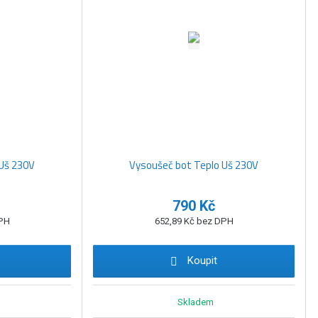
k
k
v
o
o
ý
v
v
v
ý
ý
ý
v
v
p
ý
ý
i
p
p
s
i
i
s
s
Uš 230V
Vysoušeč bot Teplo Uš 230V
790 Kč
DPH
652,89 Kč bez DPH
Koupit
Skladem