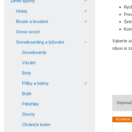
Zimní sporty
Rych
Hokej
Pre
Brusle a bruslení
Šetr
Kom
Snow scoot
Vyberte si
Snowboarding a lyžování
obuvi si z
Snowboardy
Vázání
Boty
Přilby a helmy
Brýle
Doporuč
Páteřáky
Ř
Shorty
a
NOVINKA
Chrániče kolen
z