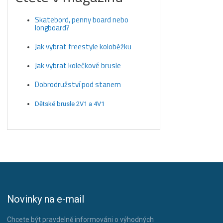
Skatebord, penny board nebo
longboard?
Jak vybrat freestyle koloběžku
Jak vybrat kolečkové brusle
Dobrodružství pod stanem
Dětské brusle 2V1 a 4V1
Novinky na e-mail
Chcete být pravdelně informováni o výhodných