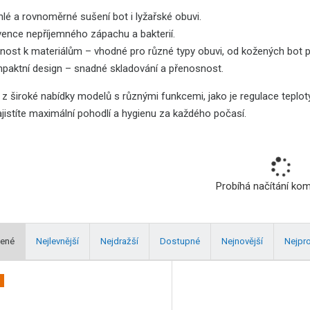
lé a rovnoměrné sušení bot i lyžařské obuvi.
vence nepříjemného zápachu a bakterií.
nost k materiálům – vhodné pro různé typy obuvi, od kožených bot p
paktní design – snadné skladování a přenosnost.
 z široké nabídky modelů s různými funkcemi, jako je regulace teplo
ajistíte maximální pohodlí a hygienu za každého počasí.
Probíhá načítání ko
ené
Nejlevnější
Nejdražší
Dostupné
Nejnovější
Nejpr