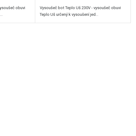
vysoušeč obuvi
Vysoušeč bot Teplo Uš 230V - vysoušeč obuvi
..
Teplo Uš určený k vysoušení jed...