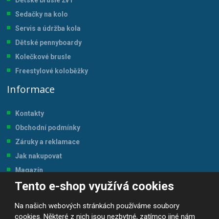
Dětské brusle 2v1
Sedačky na kolo
Servis a údržba kol
a
Dětské pennyboardy
Kolečkové brusle
Freestylové koloběžky
Informace
Kontakty
Obchodní podmínky
Záruky a reklamace
Jak nakupovat
Magazín
Tento e-shop využívá cookies
Tabulka velikostí
Na našich webových stránkách používáme soubory
cookies. Některé z nich jsou nezbytné, zatímco jiné nám