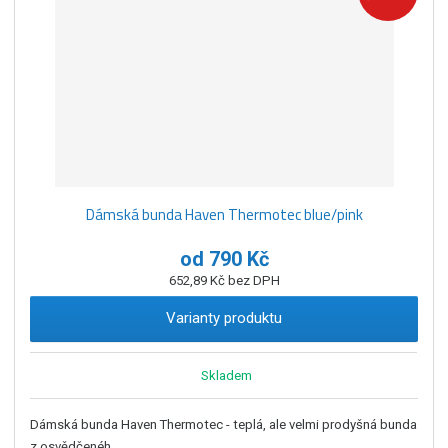
z
l
o
í
k
k
v
p
o
o
ý
r
o
v
v
v
d
ý
ý
ý
u
v
v
p
k
ý
ý
i
t
p
p
s
ů
Dámská bunda Haven Thermotec blue/pink
i
i
s
s
od
790 Kč
652,89 Kč bez DPH
Varianty produktu
Skladem
Dámská bunda Haven Thermotec - teplá, ale velmi prodyšná bunda
z osvědčenéh...