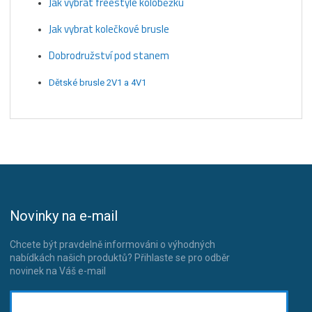
Jak vybrat freestyle koloběžku
Jak vybrat kolečkové brusle
Dobrodružství pod stanem
Dětské brusle 2V1 a 4V1
Novinky na e-mail
Chcete být pravdelně informováni o výhodných
nabídkách našich produktů? Přihlaste se pro odběr
novinek na Váš e-mail