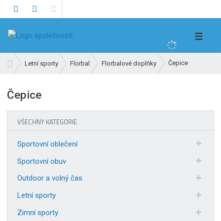
V
☰
y
h
Ú
Čepice
Letní sporty
Florbal
Florbalové doplňky
l
v
e
o
Čepice
d
d
n
a
í
t
VŠECHNY KATEGORIE
s
t
Sportovní oblečení
r
a
Sportovní obuv
n
Outdoor a volný čas
a
Letní sporty
Zimní sporty