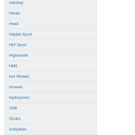
Hatchey
Haven
Head
Hejduk Sport
HEY Sport
Highlander
HMS
Hot Wheels
Howies
Hydroponic
Chilli
Choke
IceSpikes