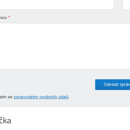
*
tazu
Odeslat zprá
asím se
zpracováním osobních údajů
.
čka