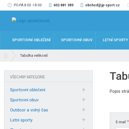
PO-PÁ 8:00 -18:00
602 881 389
obchod@jp-sport.cz
SPORTOVNÍ OBLEČENÍ
SPORTOVNÍ OBUV
LETNÍ SPORTY
Ú
Tabulka velikostí
v
o
Tabu
d
VŠECHNY KATEGORIE
n
í
Sportovní oblečení
Popis str
s
Sportovní obuv
t
r
Outdoor a volný čas
a
n
Letní sporty
*
E-mail
a