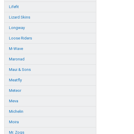
Lifefit
Lizard Skins
Longway
Loose Riders
M-Wave
Maronad
Maui & Sons
Meatfly
Meteor
Meva
Michelin
Moira
Mr. Zogs