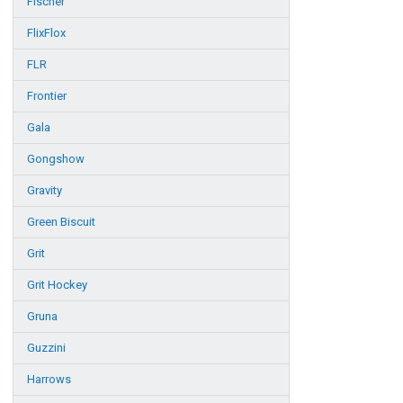
Fischer
FlixFlox
FLR
Frontier
Gala
Gongshow
Gravity
Green Biscuit
Grit
Grit Hockey
Gruna
Guzzini
Harrows