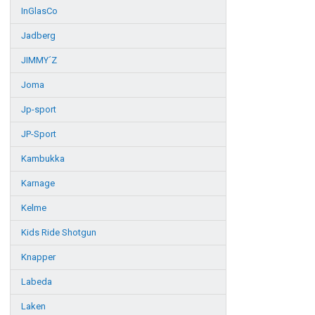
InGlasCo
Jadberg
JIMMY´Z
Joma
Jp-sport
JP-Sport
Kambukka
Karnage
Kelme
Kids Ride Shotgun
Knapper
Labeda
Laken