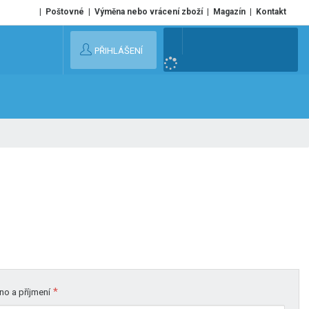
Poštovné
Výměna nebo vrácení zboží
Magazín
Kontakt
V
PŘIHLÁŠENÍ
y
h
l
e
d
a
t
*
o a příjmení