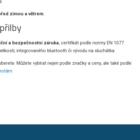
í.
před zimou a větrem
.
přilby
uční a bezpečnostní záruka
, certifikát podle normy EN 1077.
velikostí, integrovaného bluetooth či vývodu na sluchátka.
 vyberete. Můžete vybírat nejen podle značky a ceny, ale také podle
hotám
.