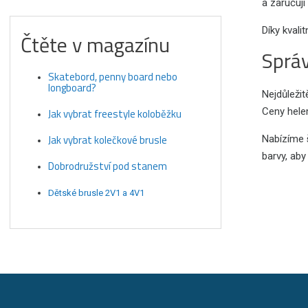
a zaručují
Díky kvali
Čtěte v magazínu
Správ
Skatebord, penny board nebo
longboard?
Nejdůleži
Ceny helem
Jak vybrat freestyle koloběžku
Jak vybrat kolečkové brusle
Nabízíme
barvy, aby
Dobrodružství pod stanem
Dětské brusle 2V1 a 4V1