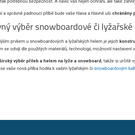
 tak potřebnou bezpečnost. A navíc vás nejen ochrání, ale také zahřej
tní a správně padnoucí přilbě bude vaše hlava a hlavně uši
chráněny 
ný výběr snowboardové či lyžařské 
tějším prvkem u snowboardových a lyžařských helem je jejich
konstr
 se odvíjí dle použitých mateirálů, technologií, možností nastavení 
široký výběr přileb a helem na lyže a snowboard
, takže si určitě
 se vaše nová přilba hodila k vašim lyžařským či
snowboardovým kal