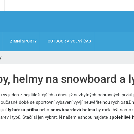
ZIMNÍ SPORTY
OUTDOOR A VOLNÝ ČAS
y
lby, helmy na snowboard a l
 i vy jeden z nejdůležitějších a dnes již nezbytných ochranných prvk
současné době se sportovní vybavení vyvíjí neuvěřitelnou rychlostí.
jící
lyžařská přilba
nebo
snowboardová helma
by měla být samoz
 barev i typů. Stačí si jen vybrat. N našem eshopu najdete
spolehlivé
h