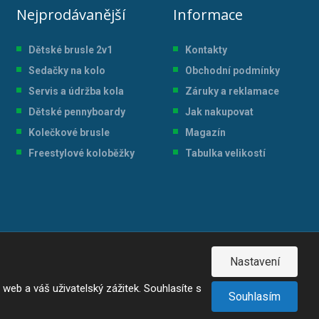
Nejprodávanější
Informace
Dětské brusle 2v1
Kontakty
Sedačky na kolo
Obchodní podmínky
Servis a údržba kol
a
Záruky a reklamace
Dětské pennyboardy
Jak nakupovat
Kolečkové brusle
Magazín
Freestylové koloběžky
Tabulka velikostí
Nastavení
eb a váš uživatelský zážitek. Souhlasíte s
Souhlasím