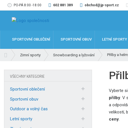
PO-PÁ 8:00 -18:00
602 881 389
obchod@jp-sport.cz
SPORTOVNÍ OBLEČENÍ
SPORTOVNÍ OBUV
LETNÍ SPORTY
Ú
Přilby a helm
Zimní sporty
Snowboarding a lyžování
v
o
Při
d
VŠECHNY KATEGORIE
n
í
Sportovní oblečení
Vyberte si
s
přilby
.
V 
t
Sportovní obuv
a odpovída
r
Outdoor a volný čas
a
velikostí,
n
Letní sporty
ceny
.
a