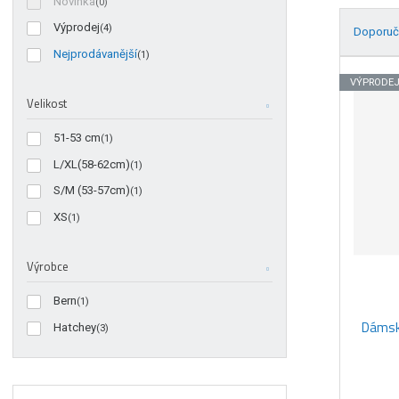
Novinka
(0)
Výprodej
(4)
Doporuč
Nejprodávanější
(1)
Ř
a
VÝPRODE
Velikost
z
e
51-53 cm
(1)
n
í
L/XL(58-62cm)
(1)
p
S/M (53-57cm)
(1)
r
XS
(1)
o
d
u
Výrobce
k
t
Bern
(1)
ů
Dámská
Hatchey
(3)