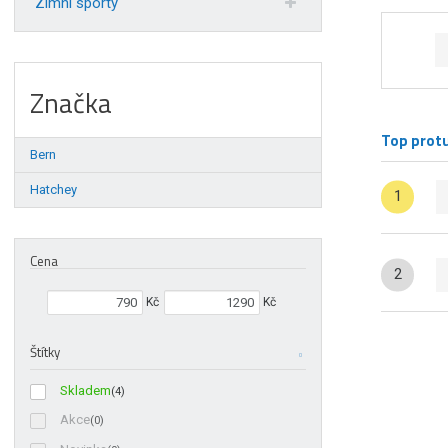
Zimní sporty
Značka
Top prot
Bern
Hatchey
1
Cena
2
Min. hodnota
Max. hodnota
Kč
Kč
Štítky
Skladem
(4)
Akce
(0)