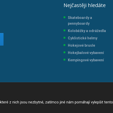
Nejčastěji hledáte
Skateboardy a
pennyboardy
Koloběžky a odrážedla
Cyklistické helmy
Hokejové brusle
Hokejbalové vybavení
Kempingové vybavení
ré z nich jsou nezbytné, zatímco jiné nám pomáhají vylepšit tento w