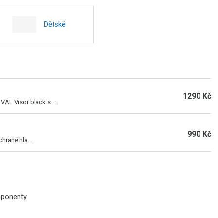
Dětské
1290 Kč
VAL Visor black s ...
990 Kč
hraně hla...
mponenty