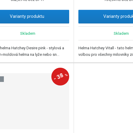
Varianty produktu
Varianty produ
Skladem
Skladem
elma Hatchey Desire pink - stylová a
Helma Hatchey Vitall - tato helm
In-moldová helma na lyže nebo sn...
volbou pro všechny milovníky zi
38
%
-
J