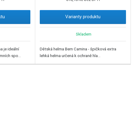
ktu
Varianty produktu
Skladem
a je ideální
Dětská helma Bern Camina - špičková extra
mních spo...
lehká helma určená k ochraně hla...