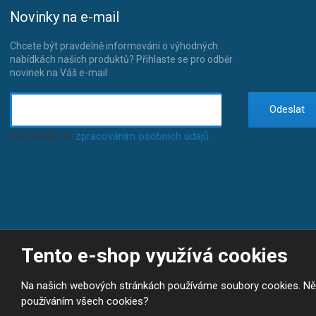
Novinky na e-mail
Chcete být pravdelně informováni o výhodných
nabídkách našich produktů? Přihlaste se pro odběr
novinek na Váš e-mail
Odeslat
Souhlasím se
zpracováním osobních údajů
.
Tento e-shop využívá cookies
© 2026, JP-SPORT.CZ SPORTOVNÍ POTŘEBY
Prohlášení o přístupnosti
|
Mapa stránek
|
|
GDPR
E
Na našich webových stránkách používáme soubory cookies. Někte
B
VYROBILA
R
používáním všech cookies?
Á
N