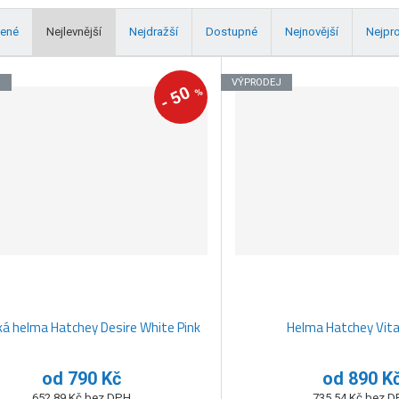
ené
Nejlevnější
Nejdražší
Dostupné
Nejnovější
Nejpr
J
VÝPRODEJ
50
%
-
 helma Hatchey Desire White Pink
Helma Hatchey Vital
od
790 Kč
od
890 K
652,89 Kč bez DPH
735,54 Kč bez 