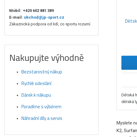
Mobil:
+420 602 881 389
E-mail:
obchod@jp-sport.cz
Dětská
Zákaznická podpora od lidí, co sportu rozumí.
Nakupujte výhodně
Bezstarostný nákup
Rychlé odeslání
Dárek k nákupu
Dětská h
dětská l
Poradíme s výběrem
Náhradní díly a servis
Myslete n
K2, Surfa