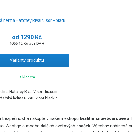
 helma Hatchey Rival Visor - black
od
1290 Kč
1066,12 Kč bez DPH
Varianty produktu
Skladem
elma Hatchey Rival Visor - luxusní
yžařská helma RIVAL Visor black s ...
a bezpečnost a nakupte v našem eshopu
kvalitní snowboardové a l
nic, Westige a mnoha dalších světových značek. Všechny nabízené 