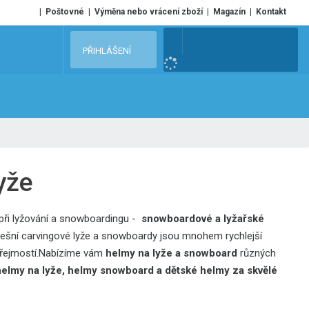
Poštovné
Výměna nebo vrácení zboží
Magazín
Kontakt
V
PŘIHLÁŠENÍ
y
h
l
e
d
a
t
yže
ů při lyžování a snowboardingu -
snowboardové a lyžařské
Dnešní carvingové lyže a snowboardy jsou mnohem rychlejší
řejmostí.Nabízíme vám
helmy na lyže a snowboard
různých
elmy na lyže, helmy snowboard a dětské helmy
za skvělé