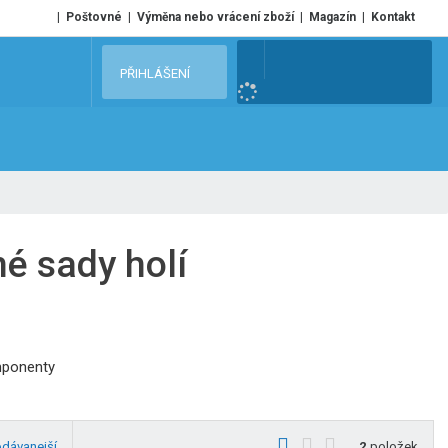
Poštovné
Výměna nebo vrácení zboží
Magazín
Kontakt
V
PŘIHLÁŠENÍ
y
h
l
e
d
a
t
né sady holí
mponenty
O
T
Ř
odávanejší
2
položek