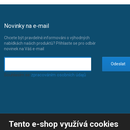
Novinky na e-mail
Chcete být pravdelně informováni o výhodných
nabídkách našich produktů? Přihlaste se pro odběr
novinek na Váš e-mail
Odeslat
Souhlasím se
zpracováním osobních údajů
.
Tento e-shop využívá cookies
© 2026, JP-SPORT.CZ SPORTOVNÍ POTŘEBY
Prohlášení o přístupnosti
|
Mapa stránek
|
|
GDPR