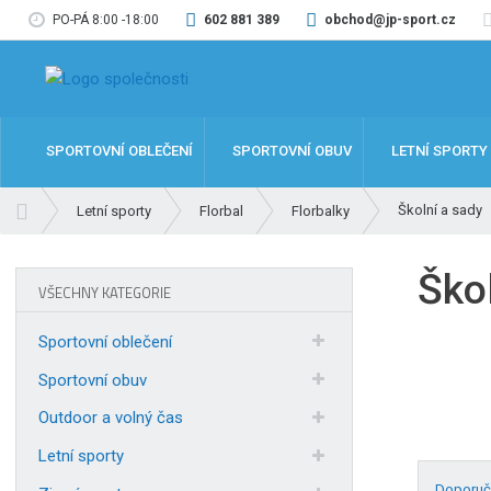
PO-PÁ 8:00 -18:00
602 881 389
obchod@jp-sport.cz
SPORTOVNÍ OBLEČENÍ
SPORTOVNÍ OBUV
LETNÍ SPORTY
Ú
Školní a sady
Letní sporty
Florbal
Florbalky
v
o
Škol
d
VŠECHNY KATEGORIE
n
í
Sportovní oblečení
s
t
Sportovní obuv
r
Outdoor a volný čas
a
n
Letní sporty
a
Doporuč