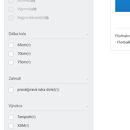
Novinka
(0)
Výprodej
(0)
Nejprodávanější
(0)
Délka hole
Florbal
- Florbal
65cm
(1)
70cm
(1)
75cm
(1)
Zahnutí
pravá(pravá ruka dole)
(1)
Výrobce
Tempish
(1)
X3M
(1)