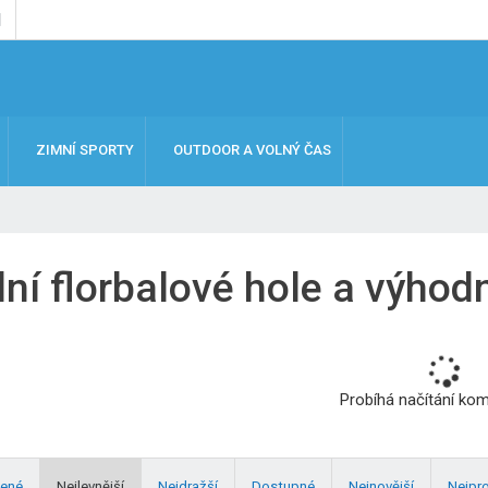
ZIMNÍ SPORTY
OUTDOOR A VOLNÝ ČAS
ní florbalové hole a výhod
Probíhá načítání ko
ené
Nejlevnější
Nejdražší
Dostupné
Nejnovější
Nejpr