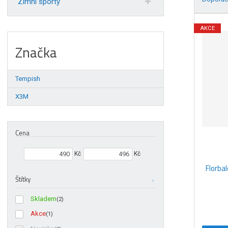
Zimní sporty
Ř
a
AKCE
z
Značka
e
n
í
Tempish
p
r
X3M
o
d
u
Cena
k
t
Min. hodnota
Max. hodnota
Kč
Kč
ů
Florba
Štítky
Skladem
(2)
Akce
(1)