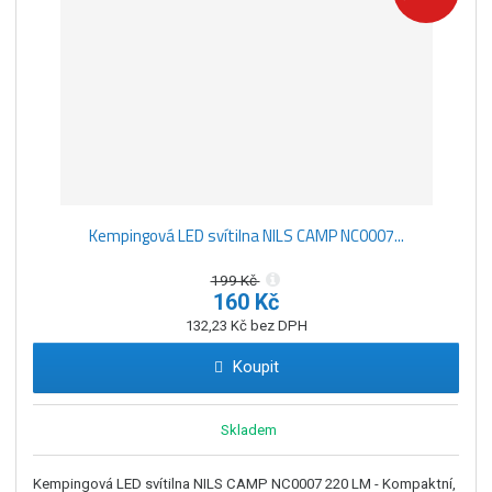
z
l
o
í
k
k
v
p
o
o
ý
r
o
v
v
v
d
ý
ý
ý
u
v
v
p
k
ý
ý
i
t
p
p
s
ů
Kempingová LED svítilna NILS CAMP NC0007...
i
i
s
s
199 Kč
160 Kč
132,23 Kč bez DPH
Koupit
Skladem
Kempingová LED svítilna NILS CAMP NC0007 220 LM - Kompaktní,