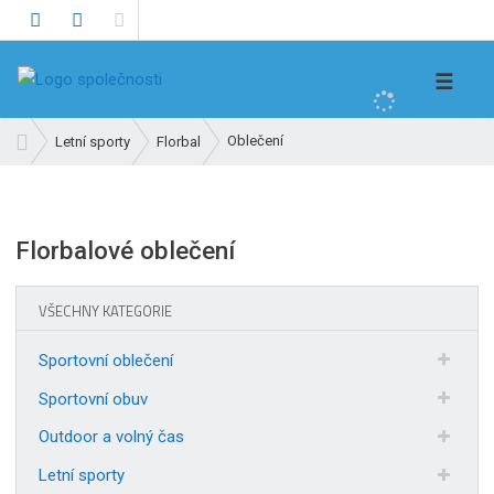
V
☰
y
h
Ú
Oblečení
Letní sporty
Florbal
l
v
e
o
d
d
n
a
Florbalové oblečení
í
t
s
VŠECHNY KATEGORIE
t
r
a
Sportovní oblečení
n
Sportovní obuv
a
Outdoor a volný čas
Letní sporty