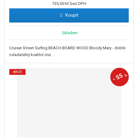
735,54 Kč bez DPH
Koupit
Skladem
Cruiser Street Surfing BEACH BOARD WOOD Bloody Mary - dobře
ovladatelný kvalitní crui...
AKCE
55
%
-