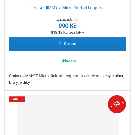
Cruiser JIMMY´Z Micro Kicktail Leopard
2190 Kč
990 Kč
818,18 Kč bez DPH
Koupit
Skladem
Cruiser JIMMY´Z Micro Kicktail Leopard - kvalitně osazený cruiser,
který je díky...
AKCE
55
%
-