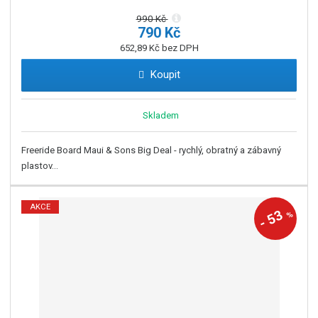
990 Kč
790 Kč
652,89 Kč bez DPH
Koupit
Skladem
Freeride Board Maui & Sons Big Deal - rychlý, obratný a zábavný
plastov...
AKCE
53
%
-