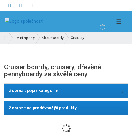
V
☰
y
h
Ú
Cruisery
Letní sporty
Skateboardy
l
v
e
o
d
d
n
a
Cruiser boardy, cruisery, dřevěné
í
t
pennyboardy za skvělé ceny
s
t
r
Zobrazit popis kategorie
a
n
Zobrazit nejprodávanější produkty
a