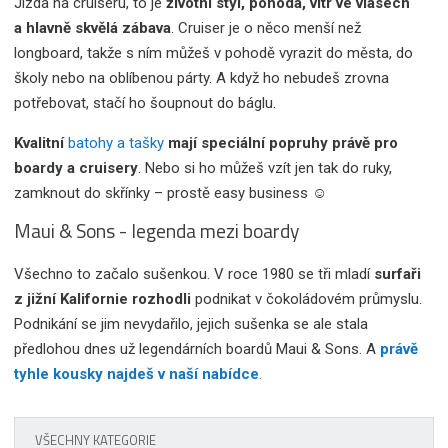
Jízda na cruiseru, to je
životní styl, pohoda, vítr ve vlasech
a hlavně skvělá zábava
. Cruiser je o něco menší než
longboard, takže s ním můžeš v pohodě vyrazit do města, do
školy nebo na oblíbenou párty. A když ho nebudeš zrovna
potřebovat, stačí ho šoupnout do báglu.
Kvalitní
batohy a tašky
mají speciální popruhy právě pro
boardy a cruisery
. Nebo si ho můžeš vzít jen tak do ruky,
zamknout do skřínky – prostě easy business ☺
Maui & Sons - legenda mezi boardy
Všechno to začalo sušenkou. V roce 1980 se tři mladí
surfaři
z jižní Kalifornie rozhodli
podnikat v čokoládovém průmyslu.
Podnikání se jim nevydařilo, jejich sušenka se ale stala
předlohou dnes už legendárních boardů Maui & Sons. A
právě
tyhle kousky najdeš v naší nabídce
.
VŠECHNY KATEGORIE