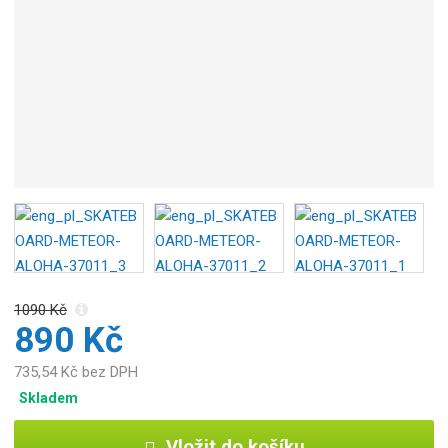
b
c
e
:
5
9
0
0
7
2
4
0
5
4
1090 Kč
4
890 Kč
0
0
735,54 Kč bez DPH
Skladem
Vložit do košíku