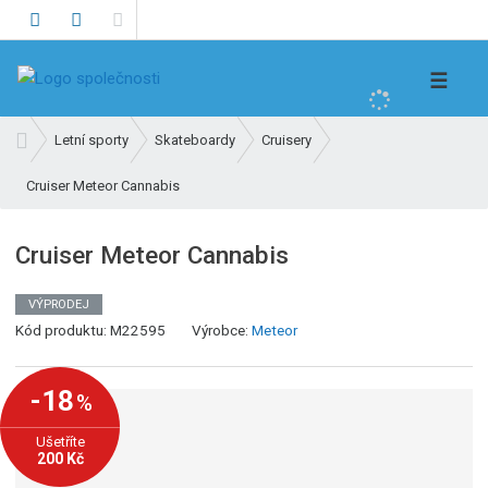
V
☰
y
h
Ú
Letní sporty
Skateboardy
Cruisery
l
v
e
Cruiser Meteor Cannabis
o
d
d
n
a
Cruiser Meteor Cannabis
í
t
s
VÝPRODEJ
t
K
Kód produktu:
M22595
Výrobce:
Meteor
r
ó
a
d
n
-18
%
v
a
ý
Ušetříte
r
200 Kč
o