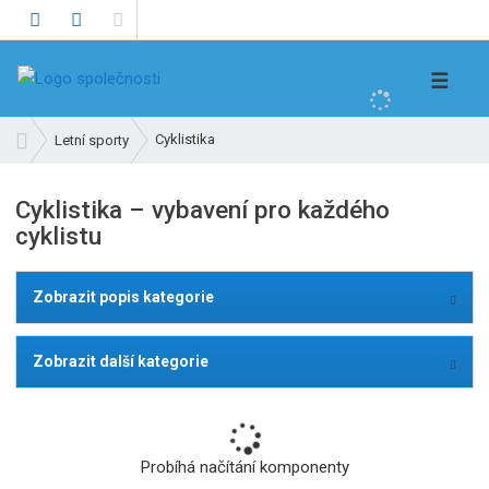
V
☰
y
h
Ú
Cyklistika
Letní sporty
l
v
e
o
Cyklistika – vybavení pro každého
d
d
cyklistu
n
a
í
t
s
Zobrazit popis kategorie
t
r
a
Zobrazit další kategorie
n
a
Probíhá načítání komponenty