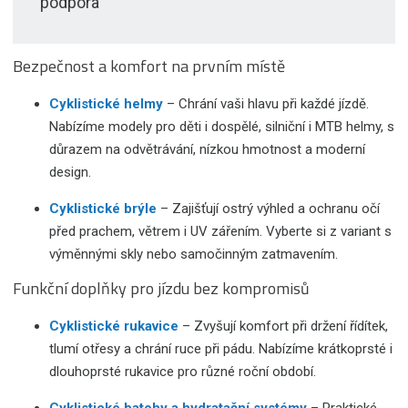
podpora
Bezpečnost a komfort na prvním místě
Cyklistické helmy
– Chrání vaši hlavu při každé jízdě.
Nabízíme modely pro děti i dospělé, silniční i MTB helmy, s
důrazem na odvětrávání, nízkou hmotnost a moderní
design.
Cyklistické brýle
– Zajišťují ostrý výhled a ochranu očí
před prachem, větrem i UV zářením. Vyberte si z variant s
výměnnými skly nebo samočinným zatmavením.
Funkční doplňky pro jízdu bez kompromisů
Cyklistické rukavice
– Zvyšují komfort při držení řídítek,
tlumí otřesy a chrání ruce při pádu. Nabízíme krátkoprsté i
dlouhoprsté rukavice pro různé roční období.
Cyklistické batohy a hydratační systémy
– Praktické