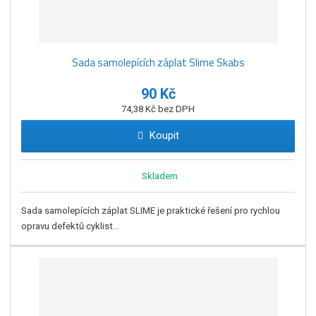
Sada samolepících záplat Slime Skabs
90 Kč
74,38 Kč bez DPH
Koupit
Skladem
Sada samolepících záplat SLIME je praktické řešení pro rychlou
opravu defektů cyklist...