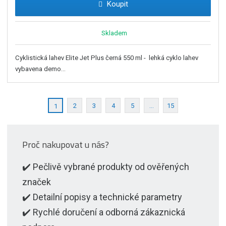
Koupit
Skladem
Cyklistická lahev Elite Jet Plus černá 550 ml - lehká cyklo lahev
vybavena demo...
2
3
4
5
...
15
1
Proč nakupovat u nás?
✔️ Pečlivě vybrané produkty od ověřených
značek
✔️ Detailní popisy a technické parametry
✔️ Rychlé doručení a odborná zákaznická