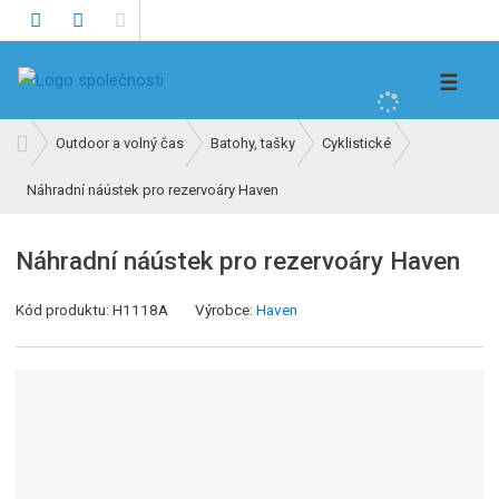
V
☰
y
h
Ú
Outdoor a volný čas
Batohy, tašky
Cyklistické
l
v
e
Náhradní náústek pro rezervoáry Haven
o
d
d
n
a
Náhradní náústek pro rezervoáry Haven
í
t
s
Kód produktu:
H1118A
Výrobce:
Haven
t
r
a
n
a