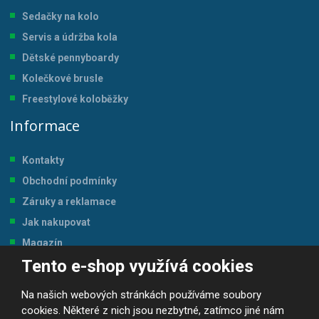
Sedačky na kolo
Servis a údržba kol
a
Dětské pennyboardy
Kolečkové brusle
Freestylové koloběžky
Informace
Kontakty
Obchodní podmínky
Záruky a reklamace
Jak nakupovat
Magazín
Tento e-shop využívá cookies
Tabulka velikostí
Na našich webových stránkách používáme soubory
cookies. Některé z nich jsou nezbytné, zatímco jiné nám