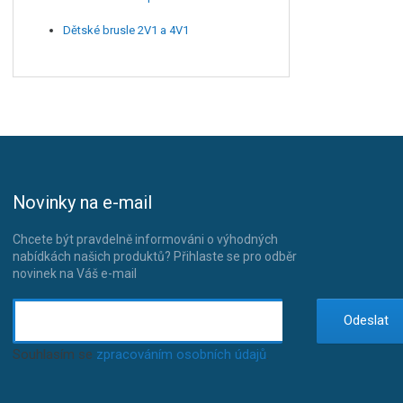
Dětské brusle 2V1 a 4V1
Novinky na e-mail
Chcete být pravdelně informováni o výhodných
nabídkách našich produktů? Přihlaste se pro odběr
novinek na Váš e-mail
Odeslat
Souhlasím se
zpracováním osobních údajů
.