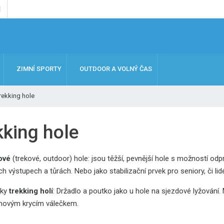
ZIMNÍ SPORTY
OUTDOOR A VOLNÝ ČAS
rekking hole
kking hole
ové
(trekové, outdoor) hole: jsou těžší, pevnější hole s možností o
ch výstupech a tůrách. Nebo jako stabilizační prvek pro seniory, či 
aky
trekking holí
:
Držadlo a poutko jako u hole na sjezdové lyžování.
movým krycím válečkem.