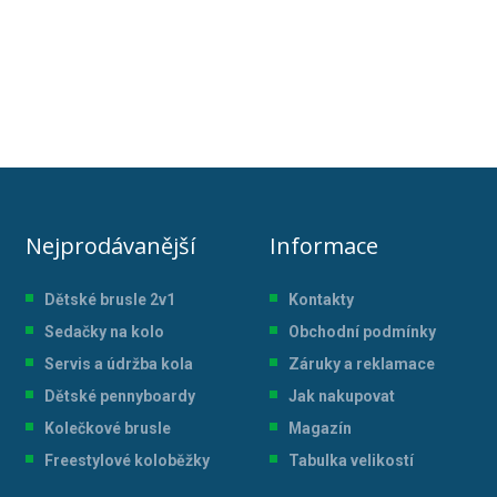
Nejprodávanější
Informace
Dětské brusle 2v1
Kontakty
Sedačky na kolo
Obchodní podmínky
Servis a údržba kol
a
Záruky a reklamace
Dětské pennyboardy
Jak nakupovat
Kolečkové brusle
Magazín
Freestylové koloběžky
Tabulka velikostí