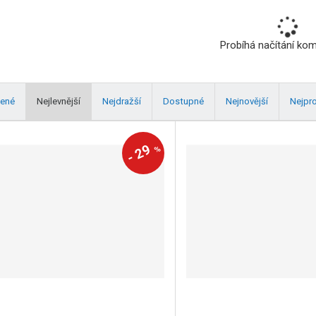
Probíhá načítání ko
ené
Nejlevnější
Nejdražší
Dostupné
Nejnovější
Nejpr
29
%
-