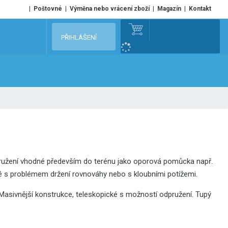
Poštovné
Výměna nebo vrácení zboží
Magazín
Kontakt
V
PŘIHLÁŠENÍ
y
h
l
e
d
a
t
dpružení vhodné především do terénu jako oporová pomůcka např.
lidé s problémem držení rovnováhy
nebo s kloubními potížemi.
 Masivnější konstrukce, teleskopické s možností odpružení. Tupý