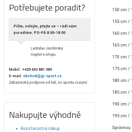
Potřebujete poradit?
150 cm /
155 cm /
Pište, volejte, ptejte se – rádi vám
poradíme. PO-PÁ 8:00-18:00
160 cm /
165 cm /
Ladislav Jezdinský
majitel e-shopu
170 cm /
175 cm /
Mobil:
+420 602 881 389
E-mail:
obchod@jp-sport.cz
180 cm /
Zákaznická podpora od lidí, co sportu rozumí.
185 cm /
190 cm /
Nakupujte výhodně
195 cm /
Správnou d
Bezstarostný nákup