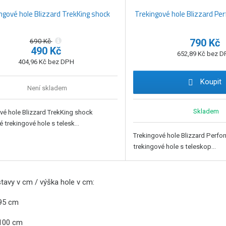
ngové hole Blizzard TrekKing shock
Trekingové hole Blizzard Pe
690 Kč
790 Kč
490 Kč
652,89 Kč bez 
404,96 Kč bez DPH
Koupit
Není skladem
Skladem
vé hole Blizzard TrekKing shock
é trekingové hole s telesk...
Trekingové hole Blizzard Perfo
trekingové hole s teleskop...
tavy v cm / výška hole v cm:
95 cm
 100 cm