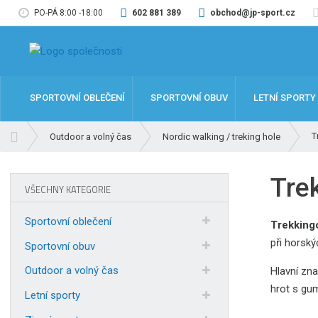
PO-PÁ 8:00 -18:00
602 881 389
obchod@jp-sport.cz
SPORTOVNÍ OBLEČENÍ
SPORTOVNÍ OBUV
LETNÍ SPORTY
Ú
T
Outdoor a volný čas
Nordic walking / treking hole
v
o
Tre
d
VŠECHNY KATEGORIE
n
í
Sportovní oblečení
Trekking
s
při horský
t
Sportovní obuv
r
Outdoor a volný čas
Hlavní zn
a
hrot s gu
n
Letní sporty
a