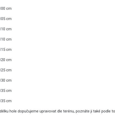
 100 cm
 105 cm
 110 cm
 110 cm
 115 cm
 120 cm
 125 cm
 130 cm
 135 cm
 135 cm
élku hole dopučujeme upravovat dle terénu, poznáte ji také podle toho