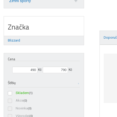
Zimní sporty
Značka
Doporuč
Blizzard
Ř
a
z
Cena
e
Min. hodnota
Max. hodnota
n
Kč
Kč
í
p
Štítky
r
o
Skladem
(1)
d
Akce
(0)
u
Novinka
(0)
k
t
Výprodej
(0)