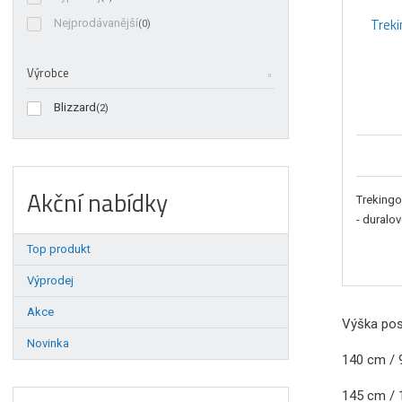
ů
Treki
Nejprodávanější
(0)
Výrobce
Blizzard
(2)
Akční nabídky
Trekingo
- duralov
Top produkt
Výprodej
Akce
Výška pos
Novinka
140 cm / 
145 cm /