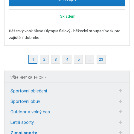
Skladem
Běžecký vosk Skivo Olympia fialový - běžecký stoupací vosk pro
zajištění dobrého...
2
3
4
5
...
23
1
VŠECHNY KATEGORIE
Sportovní oblečení
Sportovní obuv
Outdoor a volný čas
Letní sporty
Zimní sporty