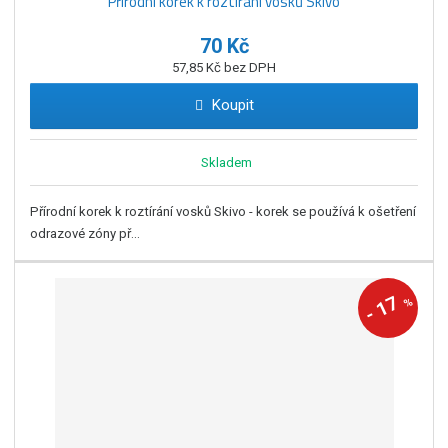
Přírodní korek k roztírání vosků Skivo
70 Kč
57,85 Kč bez DPH
Koupit
Skladem
Přírodní korek k roztírání vosků Skivo - korek se používá k ošetření
odrazové zóny př...
17
%
-