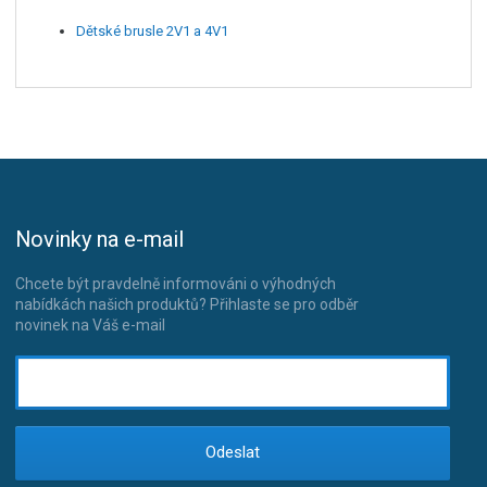
Dětské brusle 2V1 a 4V1
Novinky na e-mail
Chcete být pravdelně informováni o výhodných
nabídkách našich produktů? Přihlaste se pro odběr
novinek na Váš e-mail
Odeslat