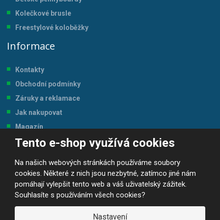
Kolečkové brusle
Freestylové koloběžky
Informace
Kontakty
Obchodní podmínky
Záruky a reklamace
Jak nakupovat
Magazín
Tento e-shop využívá cookies
Tabulka velikostí
Na našich webových stránkách používáme soubory
cookies. Některé z nich jsou nezbytné, zatímco jiné nám
pomáhají vylepšit tento web a váš uživatelský zážitek.
Souhlasíte s používáním všech cookies?
© 2026, JP-SPORT.CZ SPORTOVNÍ POTŘEBY
Prohlášení o přístupnosti
|
Mapa stránek
|
|
GDPR
Nastavení
E