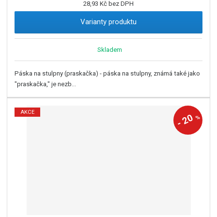
28,93 Kč bez DPH
Varianty produktu
Skladem
Páska na stulpny (praskačka) - páska na stulpny, známá také jako
"praskačka," je nezb...
AKCE
20
%
-