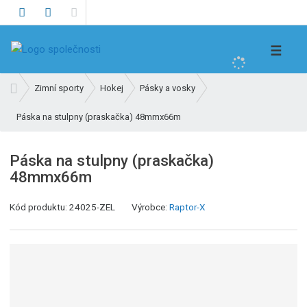
V
☰
y
h
Ú
Zimní sporty
Hokej
Pásky a vosky
l
v
e
Páska na stulpny (praskačka) 48mmx66m
o
d
d
n
a
Páska na stulpny (praskačka)
í
t
48mmx66m
s
t
Kód produktu:
24025-ZEL
Výrobce:
Raptor-X
r
a
n
a