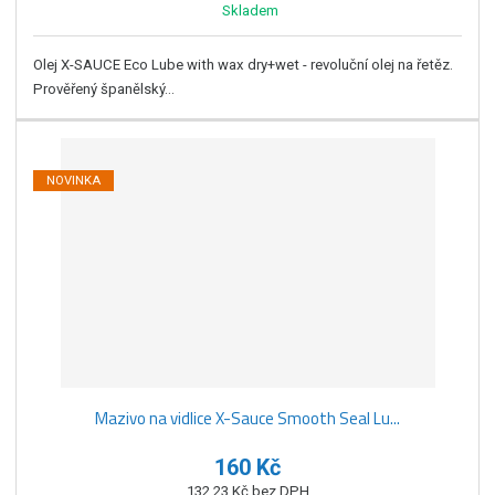
Skladem
Olej X-SAUCE Eco Lube with wax dry+wet - revoluční olej na řetěz.
Prověřený španělský...
NOVINKA
Mazivo na vidlice X-Sauce Smooth Seal Lu...
160 Kč
132,23 Kč bez DPH