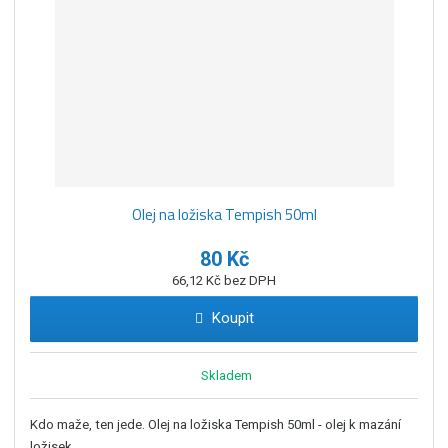
z
l
o
í
k
k
v
p
o
o
ý
r
o
v
v
v
d
ý
ý
ý
u
v
v
p
k
ý
ý
i
t
p
p
s
ů
Olej na ložiska Tempish 50ml
i
i
s
s
80 Kč
66,12 Kč bez DPH
Koupit
Skladem
Kdo maže, ten jede. Olej na ložiska Tempish 50ml - olej k mazání
ložisek...