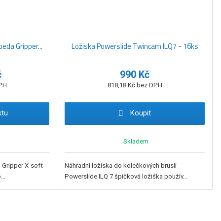
beda Gripper...
Ložiska Powerslide Twincam ILQ7 - 16ks
č
990 Kč
DPH
818,18 Kč bez DPH
ktu
Koupit
Skladem
a Gripper X-soft
Náhradní ložiska do kolečkových bruslí
..
Powerslide ILQ 7 špičková ložiška použív...