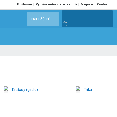
Poštovné
Výměna nebo vrácení zboží
Magazín
Kontakt
V
PŘIHLÁŠENÍ
y
h
l
e
d
a
t
Kraťasy (girdle)
Trika