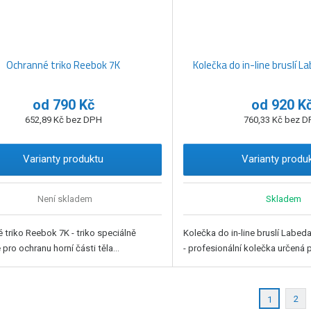
Ochranné triko Reebok 7K
Kolečka do in-line bruslí La
od
790 Kč
od
920 K
652,89 Kč bez DPH
760,33 Kč bez 
Varianty produktu
Varianty produ
Není skladem
Skladem
 triko Reebok 7K - triko speciálně
Kolečka do in-line bruslí Labed
pro ochranu horní části těla...
- profesionální kolečka určená p.
2
1