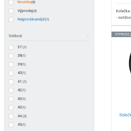
Novinka
(8)
Výprodej
Kolečka 
(4)
- outdoo
Nejprodávanější
(1)
VÝPRODE
Velikost
37.
(1)
38
(1)
39
(1)
40
(1)
41.
(1)
42
(1)
43
(1)
43
(1)
Kolečk
44.
(2)
45
(1)