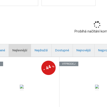
Probíhá načítání ko
ené
Nejlevnější
Nejdražší
Dostupné
Nejnovější
Nejpr
J
VÝPRODEJ
44
%
-