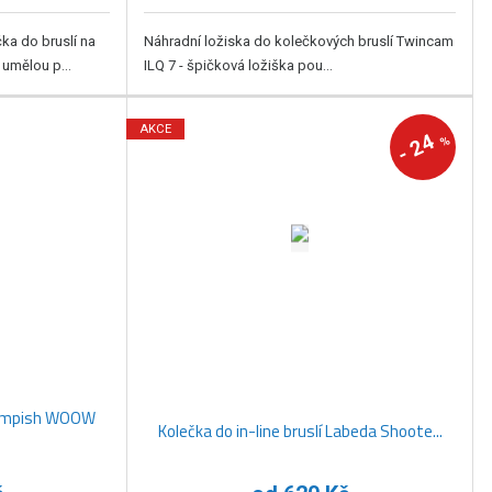
a do bruslí na
Náhradní ložiska do kolečkových bruslí Twincam
 umělou p...
ILQ 7 - špičková ložiška pou...
AKCE
24
%
-
 Tempish WOOW
Kolečka do in-line bruslí Labeda Shoote...