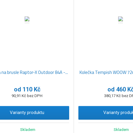
 na brusle Raptor-X Outdoor 84A -...
Kolečka Tempish WOOW 72m
od
110 Kč
od
460 K
90,91 Kč bez DPH
380,17 Kč bez 
Varianty produktu
Varianty produ
Skladem
Skladem