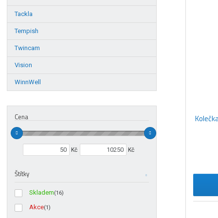
Tackla
Tempish
Twincam
Vision
WinnWell
Cena
Kolečka
Min. hodnota
Max. hodnota
Kč
Kč
Štítky
Skladem
(16)
Akce
(1)