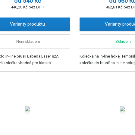
od
540 Kč
od
560 K
446,28 Kč bez DPH
462,81 Kč bez 
Varianty produktu
Varianty produ
Není skladem
Skladem
do in-line bruslí Labeda Laser 82A
Kolečka na in-line hokej Temp
vá kolečka vhodná pro klasick...
kolečka do bruslí na inline hokej