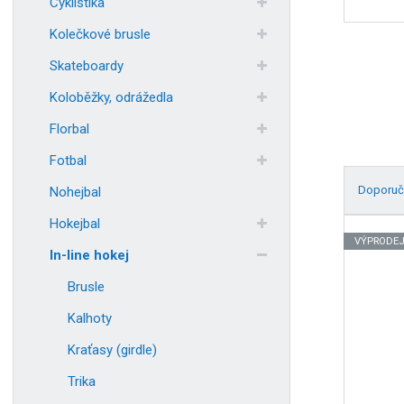
Cyklistika
Kolečkové brusle
Skateboardy
Koloběžky, odrážedla
Florbal
Fotbal
Doporuč
Nohejbal
Ř
Hokejbal
a
VÝPRODE
In-line hokej
z
e
Brusle
n
Kalhoty
í
p
Kraťasy (girdle)
r
Trika
o
d