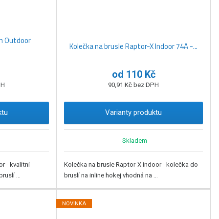
ý
ý
i
p
p
s
i
i
on Outdoor
s
s
Kolečka na brusle Raptor-X Indoor 74A -...
od
110 Kč
PH
90,91 Kč bez DPH
ktu
Varianty produktu
Skladem
 - kvalitní
Kolečka na brusle Raptor-X indoor - kolečka do
uslí ...
bruslí na inline hokej vhodná na ...
NOVINKA