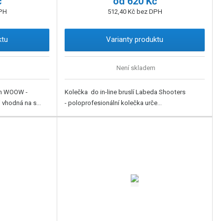
č
od
620 Kč
DPH
512,40 Kč bez DPH
ktu
Varianty produktu
Není skladem
ish WOOW -
Kolečka do in-line bruslí Labeda Shooters
 vhodná na s...
- poloprofesionální kolečka urče...