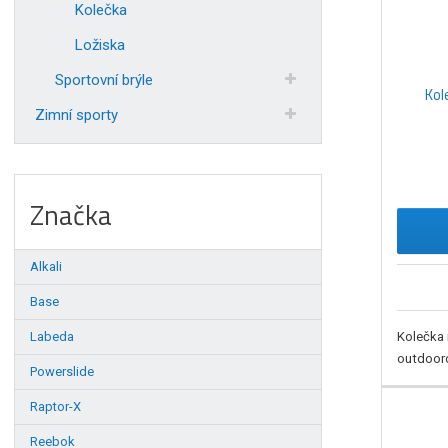
Kolečka
u
k
Ložiska
t
Sportovní brýle
ů
Kol
Zimní sporty
Značka
Alkali
Base
Kolečka 
Labeda
outdooro
Powerslide
Raptor-X
Reebok