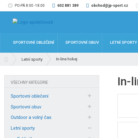
PO-PÁ 8:00 -18:00
602 881 389
obchod@jp-sport.cz
SPORTOVNÍ OBLEČENÍ
SPORTOVNÍ OBUV
LETNÍ SPORTY
Ú
In-line hokej
Letní sporty
v
o
In-l
d
VŠECHNY KATEGORIE
n
í
Sportovní oblečení
s
t
Sportovní obuv
r
Outdoor a volný čas
a
n
Letní sporty
a