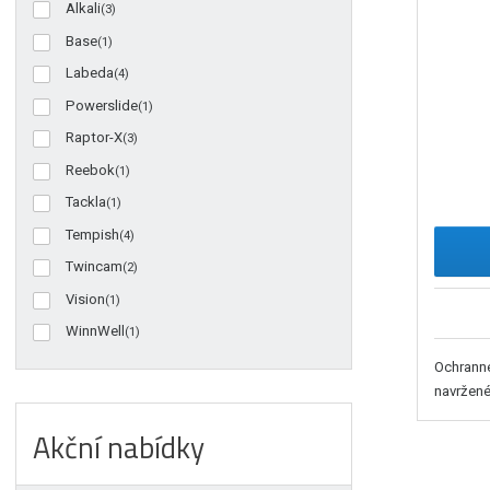
Alkali
(3)
Base
(1)
Labeda
(4)
Powerslide
(1)
Raptor-X
(3)
Reebok
(1)
Tackla
(1)
Tempish
(4)
Twincam
(2)
Vision
(1)
WinnWell
(1)
Ochranné
navržené 
Akční nabídky