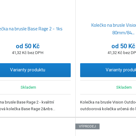
Kolečko na brusle Visi
ečka na brusle Base Rage 2 - 1ks
80mm/84...
od
50 Kč
od
50 Kč
41,32 Kč bez DPH
41,32 Kč bez D
Varianty produktu
Varianty produ
Skladem
Skladem
na brusle Base Rage 2 - kvalitní
Kolečka na brusle Vision Outdoor
vá kolečka Base Rage 2&nbs...
outdoorová kolečka určená do br
VÝPRODEJ