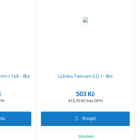
m / 74A - 8ks
Ložiska Twincam ILQ 7- 8ks
č
503 Kč
DPH
415,70 Kč bez DPH
ktu
Koupit
Skladem