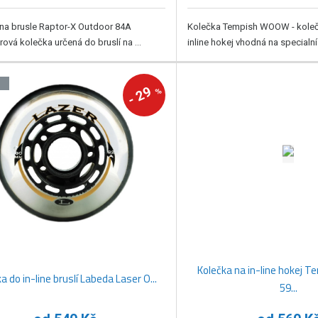
na brusle Raptor-X Outdoor 84A
Kolečka Tempish WOOW - kolečk
rová kolečka určená do bruslí na ...
inline hokej vhodná na specialní
J
29
%
-
Kolečka na in-line hokej
a do in-line bruslí Labeda Laser O...
59...