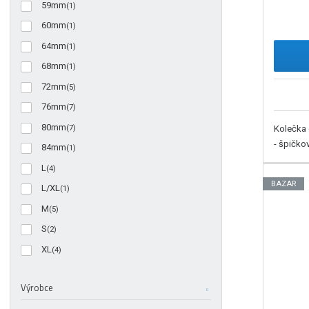
59mm
(1)
60mm
(1)
64mm
(1)
68mm
(1)
72mm
(5)
76mm
(7)
80mm
Kolečka 
(7)
- špičko
84mm
(1)
L
(4)
BAZAR
L/XL
(1)
M
(5)
S
(2)
XL
(4)
Výrobce