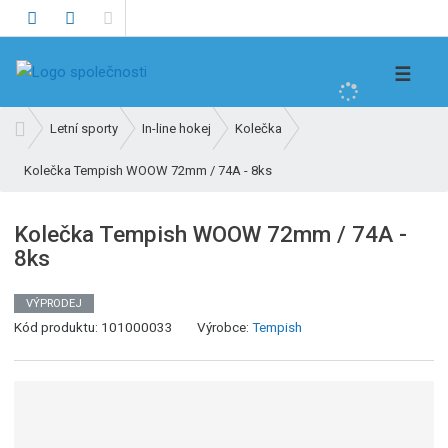
V
☰
y
h
Ú
Letní sporty
In-line hokej
Kolečka
l
v
e
Kolečka Tempish WOOW 72mm / 74A - 8ks
o
d
d
n
a
Kolečka Tempish WOOW 72mm / 74A -
í
t
8ks
s
t
r
VÝPRODEJ
K
a
Kód produktu:
101000033
Výrobce:
Tempish
ó
n
d
a
v
ý
r