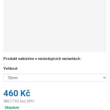
o
b
c
e
:
8
5
9
2
6
7
Produkt nabízíme v následujících variantách:
8
0
Velikost
4
9
4
5
460 Kč
7
380,17 Kč bez DPH
Skladem