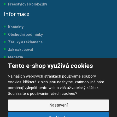
Freestylové koloběžky
Informace
Kontakty
Obchodní podmínky
Záruky a reklamace
Jak nakupovat
Magazín
Tento e-shop využívá cookies
Tabulka velikostí
Na našich webových stránkách používáme soubory
cookies. Některé z nich jsou nezbytné, zatímco jiné nám
pomáhají vylepšit tento web a váš uživatelský zážitek.
Souhlasíte s používáním všech cookies?
© 2026, JP-SPORT.CZ SPORTOVNÍ POTŘEBY
Prohlášení o přístupnosti
|
Mapa stránek
|
|
GDPR
Nastavení
E
B
VYROBILA
R
Á