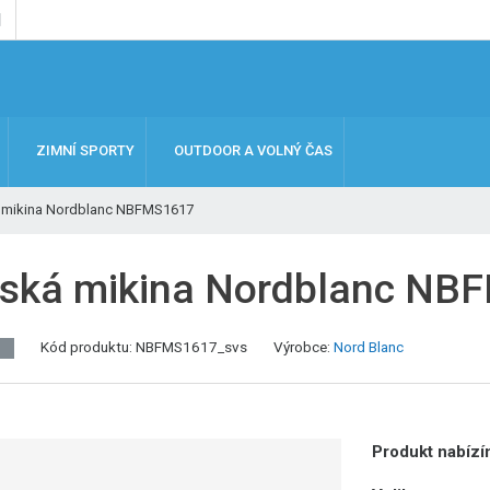
ZIMNÍ SPORTY
OUTDOOR A VOLNÝ ČAS
 mikina Nordblanc NBFMS1617
ská mikina Nordblanc NB
Kód produktu:
NBFMS1617_svs
Výrobce:
Nord Blanc
J
Produkt nabízím