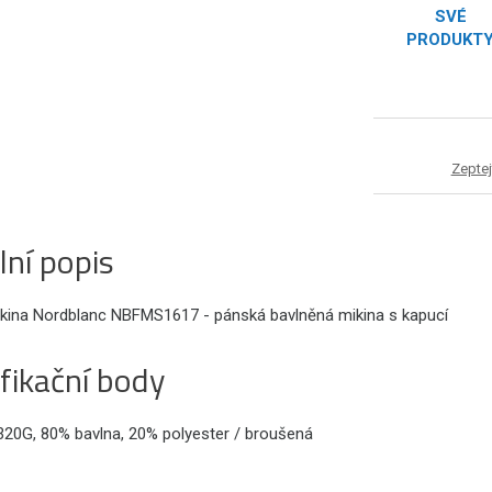
SVÉ
PRODUKT
Zeptej
lní popis
kina Nordblanc NBFMS1617 - pánská bavlněná mikina s kapucí
fikační body
 320G, 80% bavlna, 20% polyester / broušená