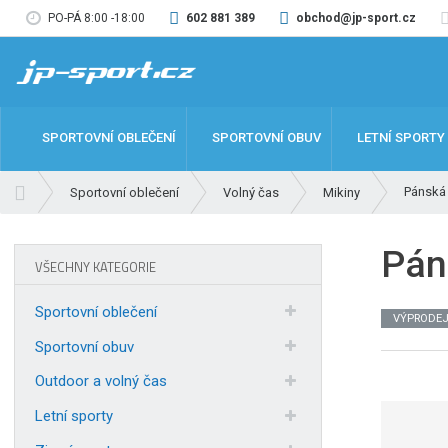
PO-PÁ 8:00 -18:00
602 881 389
obchod@jp-sport.cz
SPORTOVNÍ OBLEČENÍ
SPORTOVNÍ OBUV
LETNÍ SPORTY
Ú
Pánská
Sportovní oblečení
Volný čas
Mikiny
v
o
Pán
d
VŠECHNY KATEGORIE
n
í
Sportovní oblečení
VÝPRODE
s
t
Sportovní obuv
r
Outdoor a volný čas
a
n
Letní sporty
a