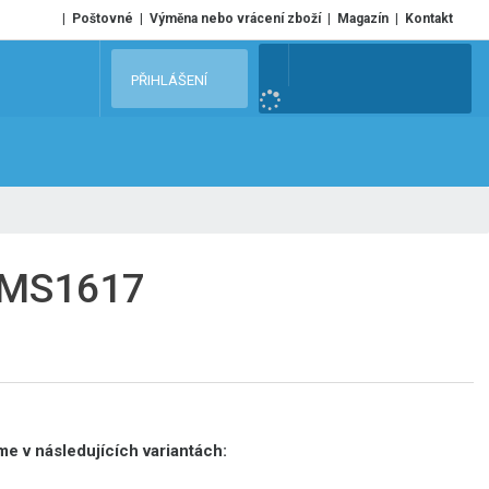
Poštovné
Výměna nebo vrácení zboží
Magazín
Kontakt
V
PŘIHLÁŠENÍ
y
h
l
e
d
a
t
FMS1617
e v následujících variantách: