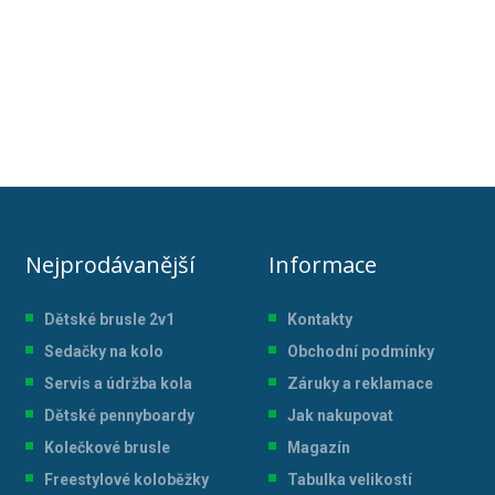
Nejprodávanější
Informace
Dětské brusle 2v1
Kontakty
Sedačky na kolo
Obchodní podmínky
Servis a údržba kol
a
Záruky a reklamace
Dětské pennyboardy
Jak nakupovat
Kolečkové brusle
Magazín
Freestylové koloběžky
Tabulka velikostí