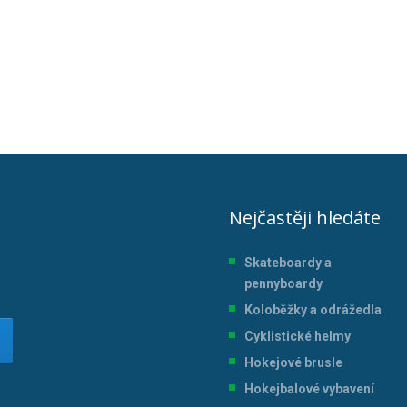
Nejčastěji hledáte
Skateboardy a
pennyboardy
Koloběžky a odrážedla
Cyklistické helmy
Hokejové brusle
Hokejbalové vybavení