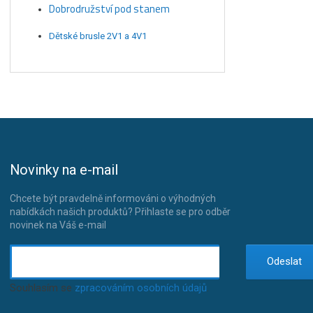
Dobrodružství pod stanem
Dětské brusle 2V1 a 4V1
Novinky na e-mail
Chcete být pravdelně informováni o výhodných
nabídkách našich produktů? Přihlaste se pro odběr
novinek na Váš e-mail
Odeslat
Souhlasím se
zpracováním osobních údajů
.