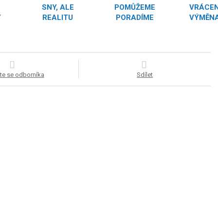
SNY, ALE
POMŮŽEME
VRÁCEN
Y
REALITU
PORADÍME
VÝMĚNA
te se odborníka
Sdílet