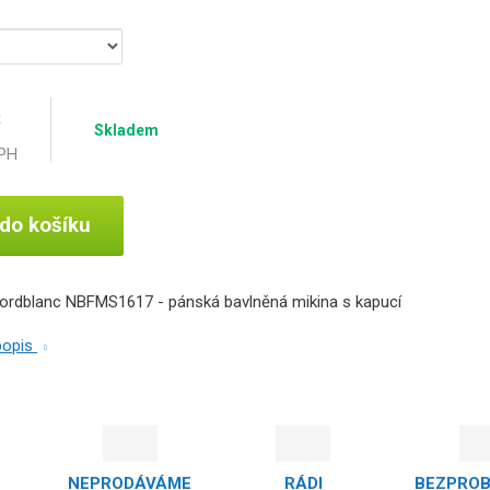
č
Skladem
DPH
 do košíku
ordblanc NBFMS1617 - pánská bavlněná mikina s kapucí
 popis
NEPRODÁVÁME
RÁDI
BEZPRO