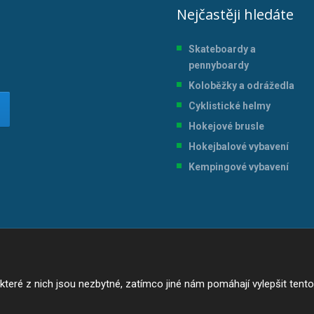
Nejčastěji hledáte
Skateboardy a
pennyboardy
Koloběžky a odrážedla
Cyklistické helmy
Hokejové brusle
Hokejbalové vybavení
Kempingové vybavení
ré z nich jsou nezbytné, zatímco jiné nám pomáhají vylepšit tento w