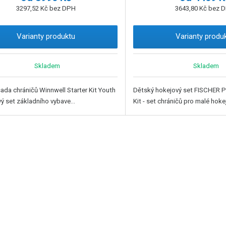
3297,52 Kč bez DPH
3643,80 Kč bez 
Varianty produktu
Varianty produ
Skladem
Skladem
ada chráničů Winnwell Starter Kit Youth
Dětský hokejový set FISCHER Pr
vý set základního vybave...
Kit - set chráničů pro malé hokeji