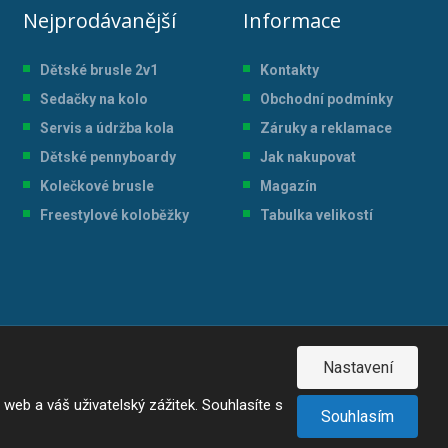
Nejprodávanější
Informace
Dětské brusle 2v1
Kontakty
Sedačky na kolo
Obchodní podmínky
Servis a údržba kol
a
Záruky a reklamace
Dětské pennyboardy
Jak nakupovat
Kolečkové brusle
Magazín
Freestylové koloběžky
Tabulka velikostí
Nastavení
eb a váš uživatelský zážitek. Souhlasíte s
Souhlasím