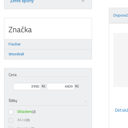
Zimní sporty
Doporuč
Ř
Značka
a
z
Fischer
e
n
WinnWell
í
p
r
Cena
o
d
Min. hodnota
Max. hodnota
Kč
Kč
u
k
Štítky
t
ů
Dětská 
Skladem
(2)
Akce
(0)