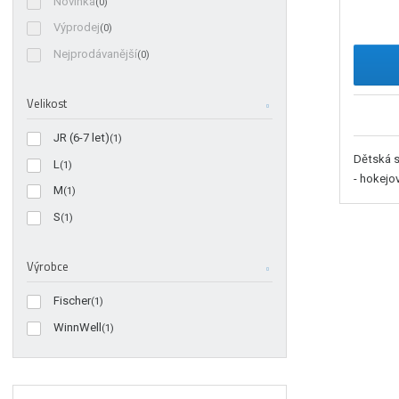
Novinka
(0)
Výprodej
(0)
Nejprodávanější
(0)
Velikost
JR (6-7 let)
(1)
Dětská s
L
(1)
- hokejo
M
(1)
S
(1)
Výrobce
Fischer
(1)
WinnWell
(1)