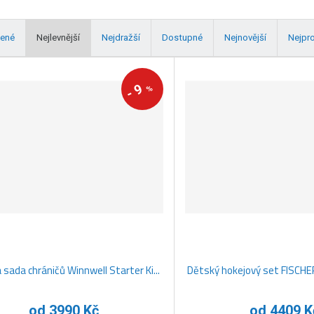
ené
Nejlevnější
Nejdražší
Dostupné
Nejnovější
Nejpr
9
%
-
sada chráničů Winnwell Starter Ki...
Dětský hokejový set FISCHER
od
3990 Kč
od
4409 K