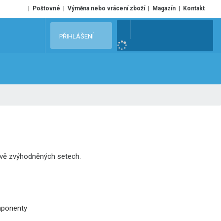
Poštovné
Výměna nebo vrácení zboží
Magazín
Kontakt
V
PŘIHLÁŠENÍ
y
h
l
e
d
a
t
nově zvýhodněných setech.
mponenty