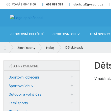
PO-PÁ 8:00 -18:00
602 881 389
obchod@jp-sport.cz
SPORTOVNÍ OBLEČENÍ
SPORTOVNÍ OBUV
LETNÍ SPORTY
Ú
Dětské sady
Zimní sporty
Hokej
v
o
Dět
d
VŠECHNY KATEGORIE
n
í
Sportovní oblečení
V naší nab
s
t
Sportovní obuv
r
Outdoor a volný čas
a
n
Letní sporty
a