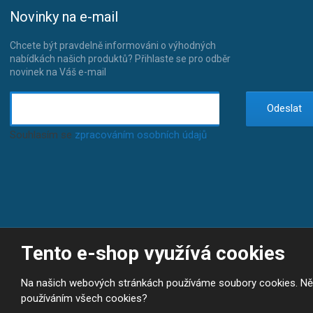
Novinky na e-mail
Chcete být pravdelně informováni o výhodných
nabídkách našich produktů? Přihlaste se pro odběr
novinek na Váš e-mail
Odeslat
Souhlasím se
zpracováním osobních údajů
.
Tento e-shop využívá cookies
© 2026, JP-SPORT.CZ SPORTOVNÍ POTŘEBY
Prohlášení o přístupnosti
|
Mapa stránek
|
|
GDPR
E
Na našich webových stránkách používáme soubory cookies. Někte
B
VYROBILA
R
používáním všech cookies?
Á
N