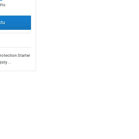
DPH
ktu
otection Starter
sty ...