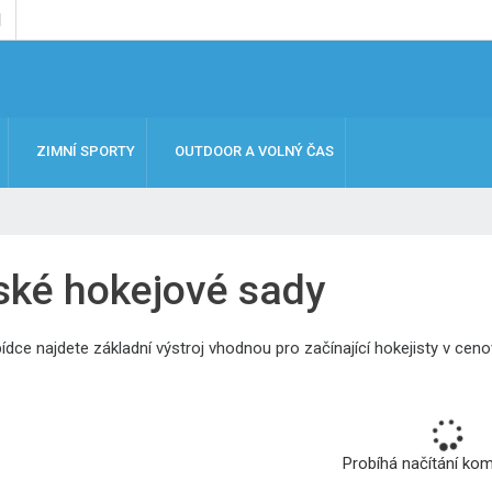
ZIMNÍ SPORTY
OUTDOOR A VOLNÝ ČAS
ské hokejové sady
ídce najdete základní výstroj vhodnou pro začínající hokejisty v ce
Probíhá načítání ko