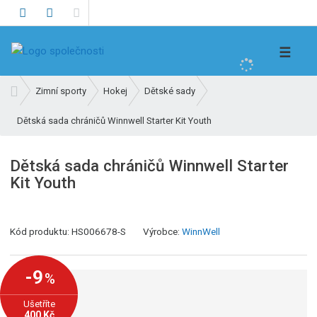
V
☰
y
h
Ú
Zimní sporty
Hokej
Dětské sady
l
v
e
Dětská sada chráničů Winnwell Starter Kit Youth
o
d
d
n
a
Dětská sada chráničů Winnwell Starter
í
t
Kit Youth
s
t
r
a
Kód produktu:
HS006678-S
Výrobce:
WinnWell
n
a
-9
%
Ušetříte
400 Kč