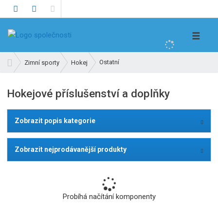
V
☰
y
h
Ú
Ostatní
Zimní sporty
Hokej
l
v
e
o
Hokejové příslušenství a doplňky
d
d
n
a
í
t
Zobrazit popis kategorie
s
t
r
Zobrazit nejprodávanější produkty
a
n
a
Probíhá načítání komponenty