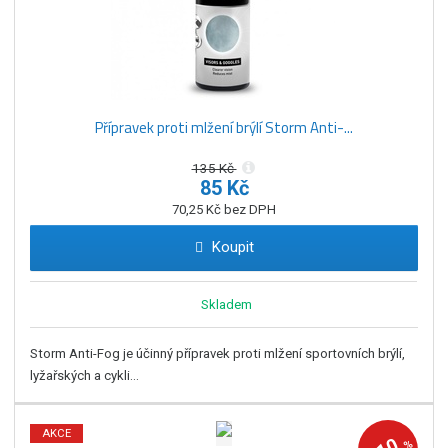
Přípravek proti mlžení brýlí Storm Anti-...
135 Kč
85 Kč
70,25 Kč bez DPH
Koupit
Skladem
Storm Anti-Fog je účinný přípravek proti mlžení sportovních brýlí,
lyžařských a cykli...
AKCE
%