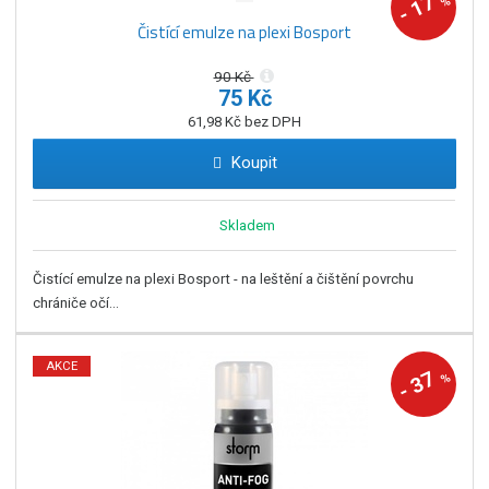
17
%
-
Čistící emulze na plexi Bosport
90 Kč
75 Kč
61,98 Kč bez DPH
Koupit
Skladem
Čistící emulze na plexi Bosport - na leštění a čištění povrchu
chrániče očí...
AKCE
37
%
-