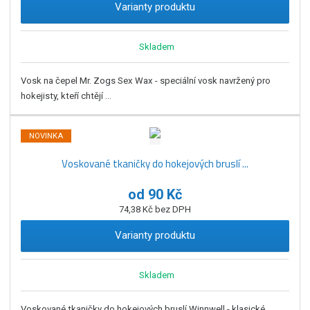
Varianty produktu
Skladem
Vosk na čepel Mr. Zogs Sex Wax - speciální vosk navržený pro
hokejisty, kteří chtějí ...
NOVINKA
Voskované tkaničky do hokejových bruslí ...
od
90 Kč
74,38 Kč bez DPH
Varianty produktu
Skladem
Voskované tkaničky do hokejových bruslí Winnwell - klasické