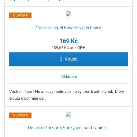
NOVINKA
Vosk na čepel Howies v plechovce
169 Kč
139,67 Kč bez DPH
Koupit
Skladem
Vosk na čepel Howies v plechovce - je vysoce kvalitní vosk, který
slouží k ochraně če...
NOVINKA
Desinfekční sprej Safe Jawz na chránič z...