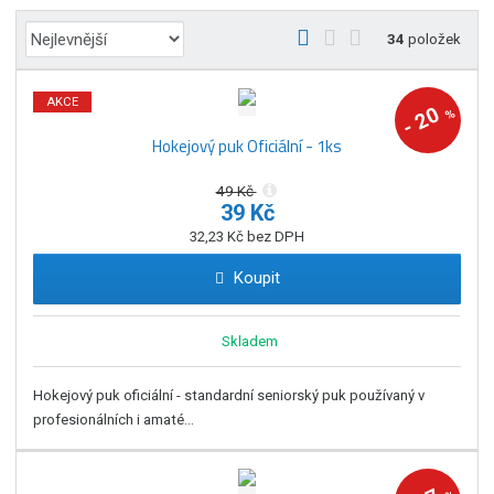
Ř
O
T
Ř
34
položek
a
b
a
á
z
r
b
d
AKCE
e
20
%
á
u
k
-
n
Hokejový puk Oficiální - 1ks
z
l
o
í
k
k
v
p
49 Kč
o
o
ý
r
39 Kč
o
v
v
v
32,23 Kč bez DPH
d
ý
ý
ý
u
Koupit
v
v
p
k
ý
ý
i
t
p
p
s
Skladem
ů
i
i
s
s
Hokejový puk oficiální - standardní seniorský puk používaný v
profesionálních i amaté...