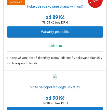
10
-
NOVINKA
Hokejové voskované tkaničky TronX
od
89 Kč
73,55 Kč bez DPH
Varianty produktu
Skladem
Hokejové voskované tkaničky TronX - klasické voskované tkaničky
do hokejových bruslí....
Vosk na čepel Mr. Zogs Sex Wax
od
90 Kč
74,38 Kč bez DPH