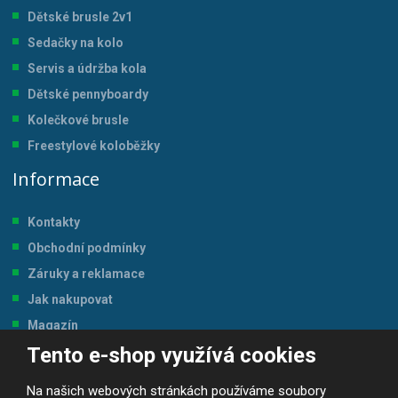
Dětské brusle 2v1
Sedačky na kolo
Servis a údržba kol
a
Dětské pennyboardy
Kolečkové brusle
Freestylové koloběžky
Informace
Kontakty
Obchodní podmínky
Záruky a reklamace
Jak nakupovat
Magazín
Tento e-shop využívá cookies
Tabulka velikostí
Na našich webových stránkách používáme soubory