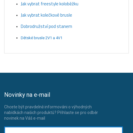
Jak vybrat freestyle koloběžku
Jak vybrat kolečkové brusle
Dobrodružství pod stanem
Dětské brusle 2V1 a 4V1
Novinky na e-mail
Chcete být pravdelně informováni o výhodných
nabídkách našich produktů? Přihlaste se pro odběr
novinek na Váš e-mail