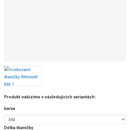
o
b
c
e
:
6
7
6
8
2
4
0
3
5
5
Produkt nabízíme v následujících variantách:
9
9
barva
Délka tkaničky