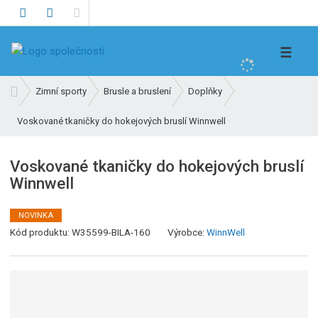
V
☰
y
h
Ú
Zimní sporty
Brusle a bruslení
Doplňky
l
v
e
Voskované tkaničky do hokejových bruslí Winnwell
o
d
d
n
a
Voskované tkaničky do hokejových bruslí
í
t
Winnwell
s
t
r
NOVINKA
K
a
Kód produktu:
W35599-BILA-160
Výrobce:
WinnWell
ó
n
d
a
v
ý
r