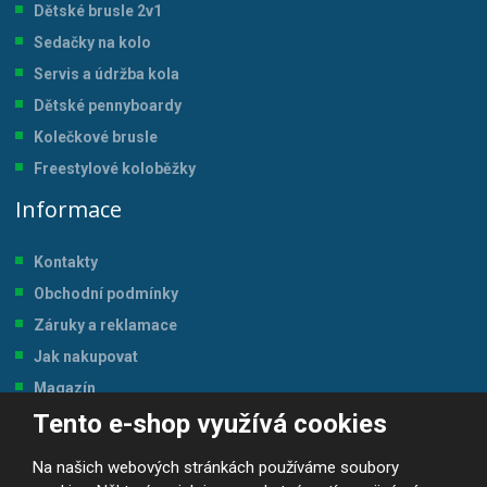
Dětské brusle 2v1
Sedačky na kolo
Servis a údržba kol
a
Dětské pennyboardy
Kolečkové brusle
Freestylové koloběžky
Informace
Kontakty
Obchodní podmínky
Záruky a reklamace
Jak nakupovat
Magazín
Tento e-shop využívá cookies
Tabulka velikostí
Na našich webových stránkách používáme soubory