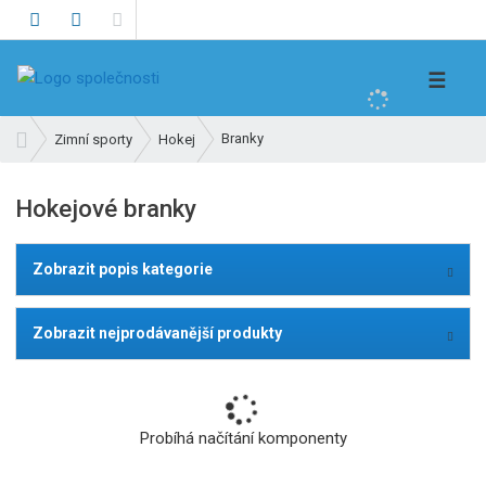
V
☰
y
h
Ú
Branky
Zimní sporty
Hokej
l
v
e
o
Hokejové branky
d
d
n
a
í
t
Zobrazit popis kategorie
s
t
r
Zobrazit nejprodávanější produkty
a
n
a
Probíhá načítání komponenty