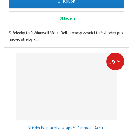
Koupit
Skladem
Střelecký terč Winnwell Metal Bell - kovový zvonící terč vhodný pro
nácvik střelby k ...
9
%
-
Střelecká plachta s lapači Winnwell Accu...