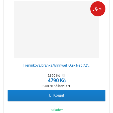
9
%
-
Treninková branka Winnwell Quik Net 72''...
5290 Kč
4790 Kč
3958,68 Kč bez DPH
Koupit
Skladem