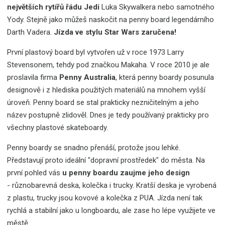
největších rytířů řádu Jedi
Luka Skywalkera nebo samotného
Yody. Stejně jako můžeš naskočit na penny board legendárního
Darth Vadera.
Jízda ve stylu Star Wars zaručena!
První plastový board byl vytvořen už v roce 1973 Larry
Stevensonem, tehdy pod značkou Makaha. V roce 2010 je ale
proslavila firma
Penny Australia
, která penny boardy posunula
designově i z hlediska použitých materiálů na mnohem vyšší
úroveň. Penny board se stal prakticky nezničitelným a jeho
název postupně zlidověl. Dnes je tedy používaný prakticky pro
všechny plastové skateboardy.
Penny boardy se snadno přenáší, protože jsou lehké.
Představují proto ideální "dopravní prostředek" do města. Na
první pohled vás
u penny boardu zaujme jeho design
- různobarevná deska, kolečka i trucky. Kratší deska je vyrobená
z plastu, trucky jsou kovové a kolečka z PUA. Jízda není tak
rychlá a stabilní jako u longboardu, ale zase ho lépe využijete ve
městě.