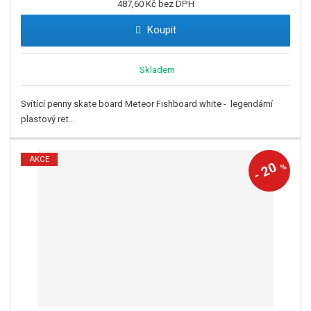
487,60 Kč bez DPH
Koupit
Skladem
Svítící penny skate board Meteor Fishboard white - legendární
plastový ret...
AKCE
20
%
-