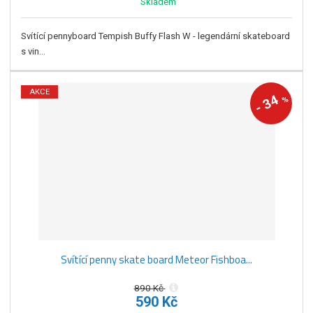
Skladem
Svítící pennyboard Tempish Buffy Flash W - legendární skateboard
s vin...
AKCE
34
%
-
Svítící penny skate board Meteor Fishboa...
890 Kč
590 Kč