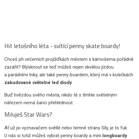
Hit letošního léta - svítící penny skate boardy!
Chceš při večerních projížďkách městem s kámošema pořádně
zazářit? Blýsknout se teď můžeš nejen skvělou jízdou
a parádními triky, ale také penny boardem, který má v kolečkách
zabudované světelné led diody
.
Buď hvězdou svého města, nikdo tě s tímhle světelným
nářezem nemá šanci přehlédnout.
Miluješ Star Wars?
Ať už jsi vyznavačem světlé nebo temné strany Síly, je to fuk.
U nás si totiž můžeš vybrat penny boardy a mini
longboardy