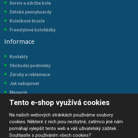
Servis a údržba kol
a
Dětské pennyboardy
Kolečkové brusle
Freestylové koloběžky
Informace
Kontakty
Obchodní podmínky
Záruky a reklamace
Jak nakupovat
Magazín
Tento e-shop využívá cookies
Tabulka velikostí
Na našich webových stránkách používáme soubory
cookies. Některé z nich jsou nezbytné, zatímco jiné nám
pomáhají vylepšit tento web a váš uživatelský zážitek.
Souhlasíte s používáním všech cookies?
© 2026, JP-SPORT.CZ SPORTOVNÍ POTŘEBY