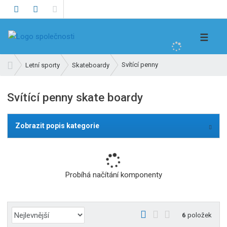
V
☰
y
h
Ú
Svítící penny
Letní sporty
Skateboardy
l
v
e
o
Svítící penny skate boardy
d
d
n
a
í
t
Zobrazit popis kategorie
s
t
r
a
Probíhá načítání komponenty
n
a
Ř
O
T
Ř
6
položek
a
b
a
á