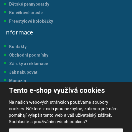
Dětské pennyboardy
Kolečkové brusle
Freestylové koloběžky
Informace
Kontakty
Obchodní podmínky
Záruky a reklamace
Jak nakupovat
Magazín
Tento e-shop využívá cookies
Tabulka velikostí
Na našich webových stránkách používáme soubory
cookies. Některé z nich jsou nezbytné, zatímco jiné nám
pomáhají vylepšit tento web a váš uživatelský zážitek.
Souhlasíte s používáním všech cookies?
© 2026, JP-SPORT.CZ SPORTOVNÍ POTŘEBY
Prohlášení o přístupnosti
|
Mapa stránek
|
|
GDPR