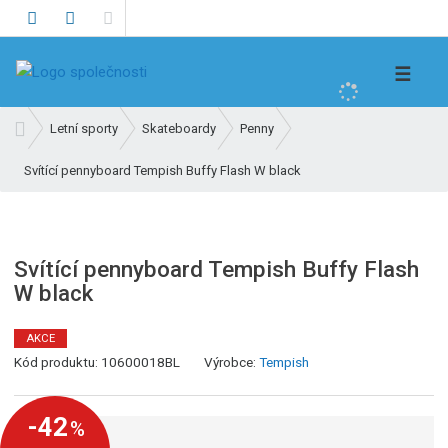
V
☰
y
h
Ú
Letní sporty
Skateboardy
Penny
l
v
e
Svítící pennyboard Tempish Buffy Flash W black
o
d
d
n
a
í
t
s
Svítící pennyboard Tempish Buffy Flash
t
W black
r
a
AKCE
n
K
Kód produktu:
10600018BL
Výrobce:
Tempish
a
ó
d
-42
%
v
ý