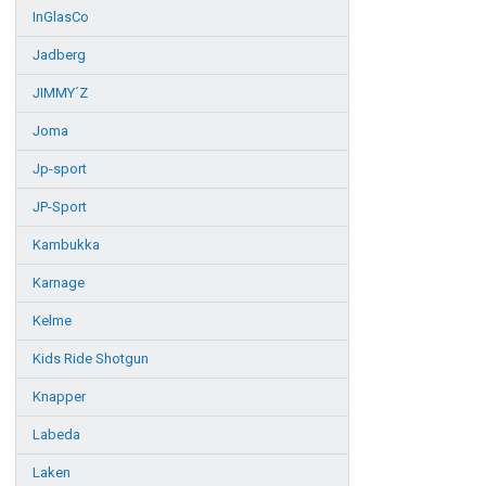
InGlasCo
Jadberg
JIMMY´Z
Joma
Jp-sport
JP-Sport
Kambukka
Karnage
Kelme
Kids Ride Shotgun
Knapper
Labeda
Laken