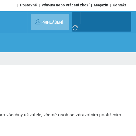
Poštovné
Výměna nebo vrácení zboží
Magazín
Kontakt
V
PŘIHLÁŠENÍ
y
h
l
e
d
a
t
 pro všechny uživatele, včetně osob se zdravotním postižením.