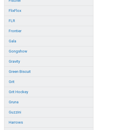
Fischer
FlixFlox
FLR
Frontier
Gala
Gongshow
Gravity
Green Biscuit
Grit
Grit Hockey
Gruna
Guzzini
Harrows