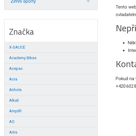
Zimní sporty
Tento web
ovladateln
Nepří
Značka
Někt
X-SAUCE
Inte
Academy Bikes
Kont
Acepac
Pokud na 
Acra
+420 602 
Airhole
Alkali
Amplifi
AO
Artis