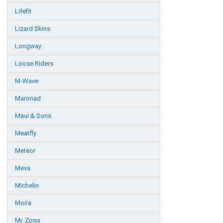
Lifefit
Lizard Skins
Longway
Loose Riders
M-Wave
Maronad
Maui & Sons
Meatfly
Meteor
Meva
Michelin
Moira
Mr. Zogs