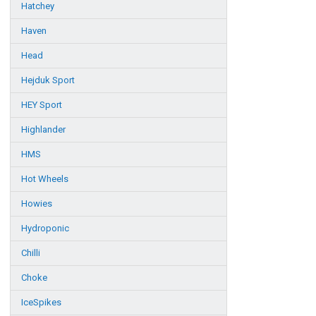
Hatchey
Haven
Head
Hejduk Sport
HEY Sport
Highlander
HMS
Hot Wheels
Howies
Hydroponic
Chilli
Choke
IceSpikes