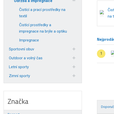
Údržba a impregnace
Čistící a prací prostředky na
Čist
textil
na t
Čistící prostředky a
impregnace na brýle a optiku
Nejprodáv
Impregnace
Sportovní obuv
1
Outdoor a volný čas
Letní sporty
Zimní sporty
Značka
Doporuč