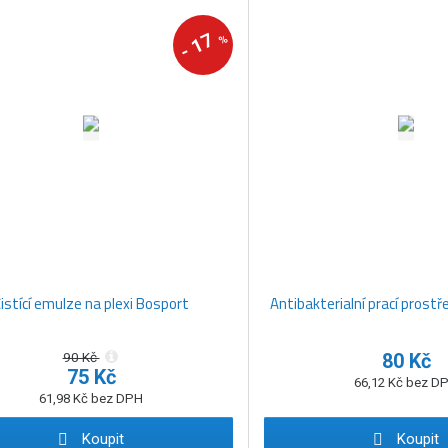
17
%
-
istící emulze na plexi Bosport
Antibakterialní prací prostř
90 Kč
80 Kč
75 Kč
66,12 Kč bez D
61,98 Kč bez DPH
Koupit
Koupit