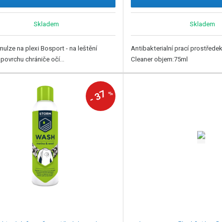
Skladem
Skladem
mulze na plexi Bosport - na leštění
Antibakterialní prací prostřed
 povrchu chrániče očí...
Cleaner objem:75ml
37
%
-