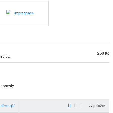
Impregnace
260 Kč
í prac...
mponenty
O
T
Ř
odávanejší
27
položek
b
a
á