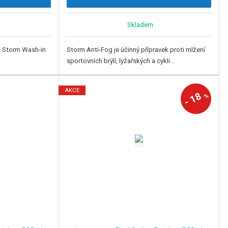
Skladem
ek Storm Wash-in
Storm Anti-Fog je účinný přípravek proti mlžení
sportovních brýlí, lyžařských a cykli...
AKCE
18
%
-