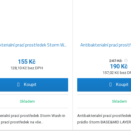
terialní prací prostředek Storm W...
Antibakterialní prací prostř
155 Kč
247 Kč
190 Kč
128,10 Kč bez DPH
157,02 Kč bez 
Koupit
Koupit
Skladem
Skladem
erialní prací prostředek Storm Wash-in
Antibakterialní prací prostřede
 prací prostředek na vše...
prádlo Storm BASE&MID LAYER 