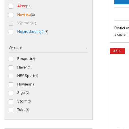
Akce
(11)
Novinka
(3)
Výprodej
(0)
Čistící e
Nejprodávanější
(3)
a čištění
Výrobce
AKCE
Bosport
(2)
Haven
(1)
HEY Sport
(7)
Howies
(1)
Sigal
(2)
Storm
(5)
Toko
(8)