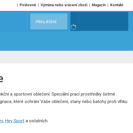
Poštovné
Výměna nebo vrácení zboží
Magazín
Kontakt
V
PŘIHLÁŠENÍ
y
h
l
e
d
a
t
e
nkční a sportovní oblečení. Speciální prací prostředky šetrné
egnace, které ochrání Vaše oblečení, stany nebo batohy proti vlhku
rm
,
Hey Sport
a ostatních.