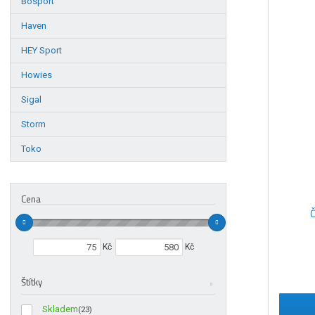
Bosport
Ř
a
Haven
z
HEY Sport
e
n
Howies
í
p
Sigal
r
Storm
o
d
Toko
u
k
t
Cena
ů
Č
Min. hodnota
Max. hodnota
Kč
Kč
Štítky
Skladem
(23)