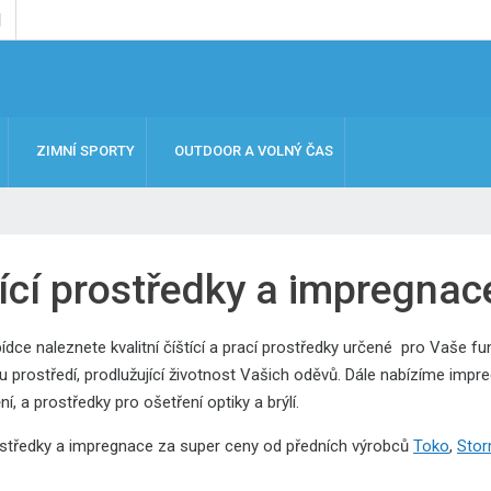
ZIMNÍ SPORTY
OUTDOOR A VOLNÝ ČAS
tící prostředky a impregnac
ídce naleznete kvalitní číštící a prací prostředky určené pro Vaše fu
u prostředí, prodlužující životnost Vašich oděvů. Dále nabízíme impr
ní, a prostředky pro ošetření optiky a brýlí.
rostředky a impregnace za super ceny od předních výrobců
Toko
,
Sto