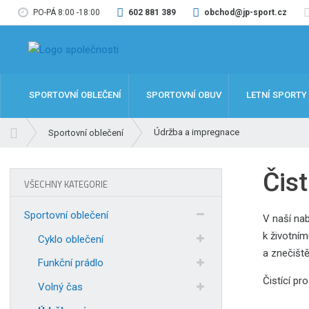
PO-PÁ 8:00 -18:00
602 881 389
obchod@jp-sport.cz
SPORTOVNÍ OBLEČENÍ
SPORTOVNÍ OBUV
LETNÍ SPORTY
Ú
Údržba a impregnace
Sportovní oblečení
v
o
Čis
d
VŠECHNY KATEGORIE
n
í
Sportovní oblečení
V naší nab
s
k životním
t
Cyklo oblečení
a znečiště
r
Funkční prádlo
a
Čistící p
n
Volný čas
a