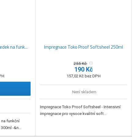
edek na funk...
Impregnace Toko Proof Softsheel 250ml
255 Kč
190 Kč
DPH
157,02 Kč bez DPH
Není skladem
Impregnace Toko Proof Softsheel - Intensivní
impregnace pro vysoce kvalitní soft...
k na funkční
300ml -&n...