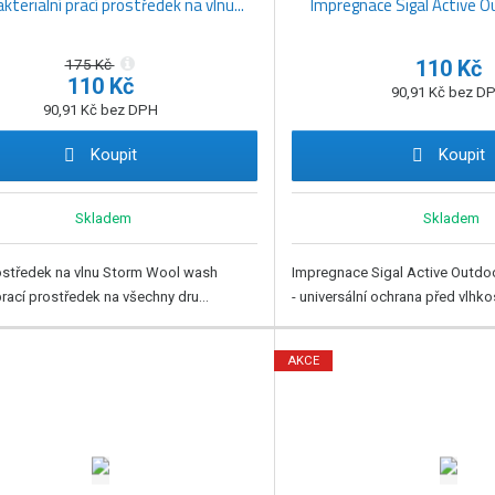
kterialní prací prostředek na vlnu...
Impregnace Sigal Active 
175 Kč
110 Kč
110 Kč
90,91 Kč bez D
90,91 Kč bez DPH
Koupit
Koupit
Skladem
Skladem
ostředek na vlnu Storm Wool wash
Impregnace Sigal Active Outdo
prací prostředek na všechny dru...
- universální ochrana před vlhkost
AKCE