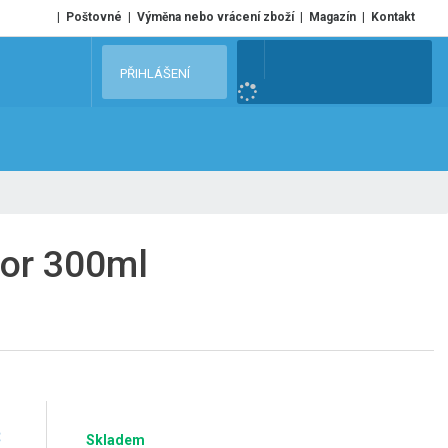
Poštovné
Výměna nebo vrácení zboží
Magazín
Kontakt
V
PŘIHLÁŠENÍ
y
h
l
e
d
a
t
oor 300ml
č
Skladem