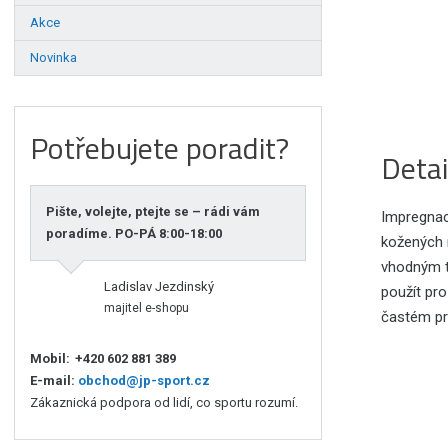
Akce
Novinka
Potřebujete poradit?
Detai
Pište, volejte, ptejte se – rádi vám
Impregnac
poradíme. PO-PÁ 8:00-18:00
kožených m
vhodným t
Ladislav Jezdinský
použít pro
majitel e-shopu
častém pra
Mobil:
+420 602 881 389
E-mail:
obchod@jp-sport.cz
Zákaznická podpora od lidí, co sportu rozumí.