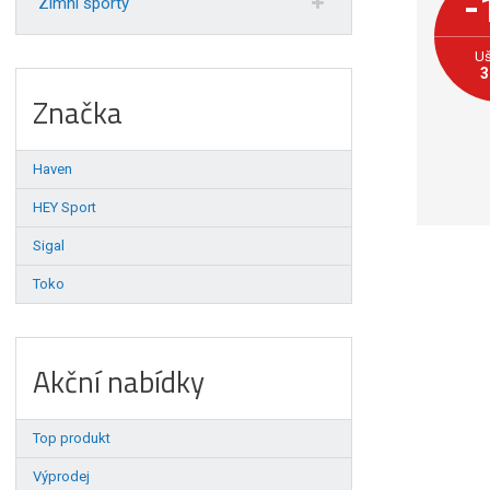
-
Zimní sporty
Uš
3
Značka
Haven
HEY Sport
Sigal
Toko
Akční nabídky
Top produkt
Výprodej