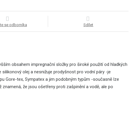
te se odborníka
Sdílet
vyšším obsahem impregnační složky pro široké použití od hladkých
silikonový olej a nesnižuje prodyšnost pro vodní páry -je
ypu Gore-tex, Sympatex a jim podobným typům -současně lze
což znamená, že jsou ošetřeny proti zašpinění a vodě, ale po