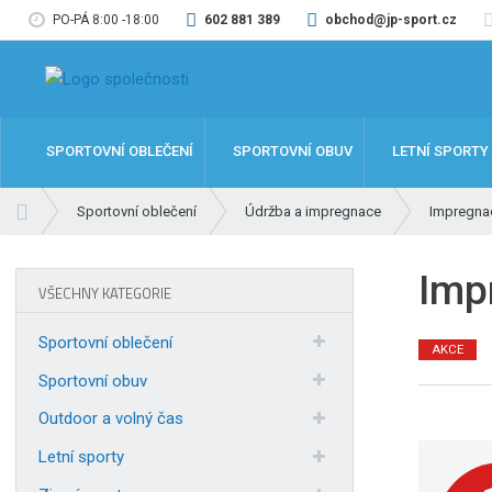
PO-PÁ 8:00 -18:00
602 881 389
obchod@jp-sport.cz
SPORTOVNÍ OBLEČENÍ
SPORTOVNÍ OBUV
LETNÍ SPORTY
Ú
Sportovní oblečení
Údržba a impregnace
Impregna
v
o
Imp
d
VŠECHNY KATEGORIE
n
í
Sportovní oblečení
AKCE
s
t
Sportovní obuv
r
Outdoor a volný čas
a
n
Letní sporty
a