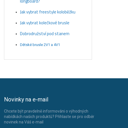
longboard?
Jak vybrat freestyle koloběžku
Jak vybrat kolečkové brusle
Dobrodružství pod stanem
Dětské brusle 2V1 a 4V1
Novinky na e-mail
Chcete být pravdelně informováni o výhodných
nabídkách našich produktů? Přihlaste se pro odběr
novinek na Váš e-mail