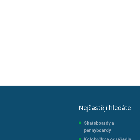
Nejčastěji hledáte
Skateboardy a
pennyboardy
Koloběžky a odrážedla