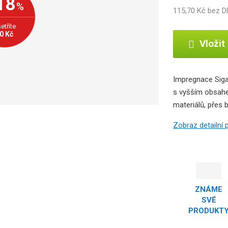
18
%
115,70 Kč bez 
b
c
etříte
e
0 Kč
Vložit
:
8
5
9
Impregnace Sigal
4
s vyšším obsahe
0
materiálů, přes 
0
5
Zobraz detailní
7
0
5
1
1
ZNÁME
1
SVÉ
PRODUKT