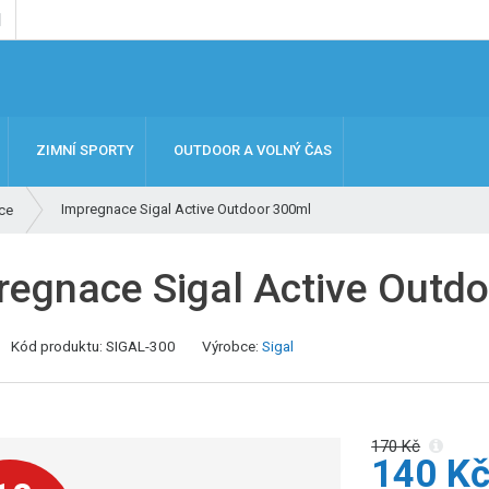
ZIMNÍ SPORTY
OUTDOOR A VOLNÝ ČAS
Impregnace Sigal Active Outdoor 300ml
ce
regnace Sigal Active Outd
K
Kód produktu:
SIGAL-300
Výrobce:
Sigal
ó
d
v
ý
170 Kč
140 K
r
o