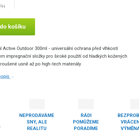
DPH
 do košíku
 Active Outdoor 300ml - universální ochrana před vlhkostí
m impregnační složky pro široké použití od hladkých kožených
broušené usně až po high-tech materiály.
 popis
NEPRODÁVÁME
RÁDI
BEZPRO
SNY, ALE
POMŮŽEME
VRÁCEN
Y
REALITU
PORADÍME
VÝMĚNA