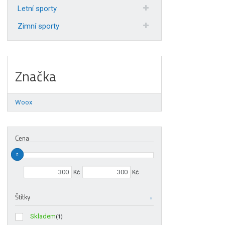
Letní sporty
Zimní sporty
Značka
Woox
Cena
Min. hodnota
Max. hodnota
Kč
Kč
Štítky
Skladem
(1)