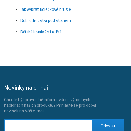
Jak vybrat kolečkové brusle
Dobrodružství pod stanem
Dětské brusle 2V1 a 4V1
Novinky na e-mail
Chcete být pravdelně informováni o výhodných
nabídkách našich produktů? Přihlaste se pro odběr
novinek na Váš e-mail
Odeslat