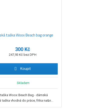
ká taška Woox Beach bag orange
300 Kč
247,93 Kč bez DPH
Koupit
Skladem
taška Woox Beach Bag - dámská
á taška vhodná do práce, fitka na&n...