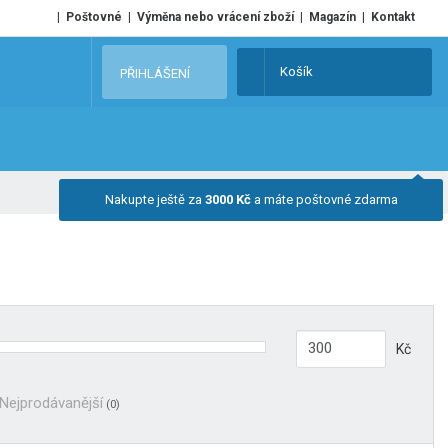
Poštovné
Výměna nebo vrácení zboží
Magazín
Kontakt
V
Košík
PŘIHLÁŠENÍ
y
h
l
e
d
Nakupte ještě za
3000 Kč
a máte poštovné zdarma
a
t
Kč
Nejprodávanější
(0)