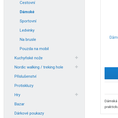
Cestovní
o
d
Dámské
u
Sportovní
k
t
Ledvinky
ů
Dáms
Na brusle
Pouzda na mobil
Kuchyňské nože
Nordic walking / treking hole
Příslušenství
Protiskluzy
Hry
Dámská 
Bazar
praktick
Dárkové poukazy