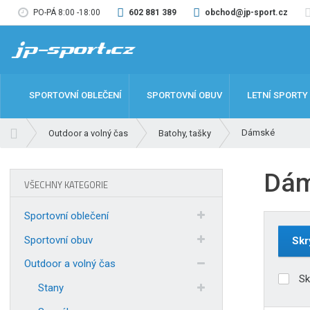
PO-PÁ 8:00 -18:00
602 881 389
obchod@jp-sport.cz
SPORTOVNÍ OBLEČENÍ
SPORTOVNÍ OBUV
LETNÍ SPORTY
Ú
Dámské
Outdoor a volný čas
Batohy, tašky
v
o
Dám
d
VŠECHNY KATEGORIE
n
í
Sportovní oblečení
s
t
Sportovní obuv
Skr
r
Outdoor a volný čas
a
Sk
n
Stany
a