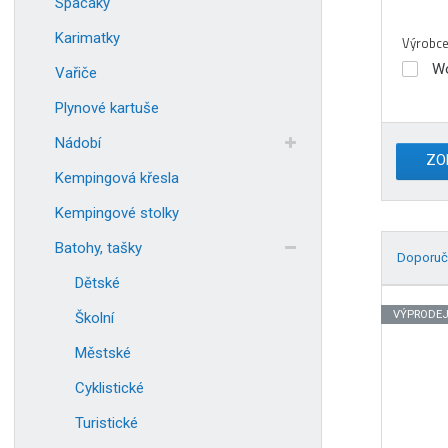
Spacáky
Karimatky
Výrobc
W
Vařiče
Plynové kartuše
Nádobí
ZO
Kempingová křesla
Kempingové stolky
Batohy, tašky
Doporuč
Dětské
Ř
a
VÝPRODE
Školní
z
Městské
e
n
Cyklistické
í
Turistické
p
r