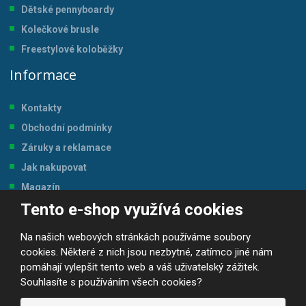
Dětské pennyboardy
Kolečkové brusle
Freestylové koloběžky
Informace
Kontakty
Obchodní podmínky
Záruky a reklamace
Jak nakupovat
Magazín
Tento e-shop využívá cookies
Tabulka velikostí
Na našich webových stránkách používáme soubory
cookies. Některé z nich jsou nezbytné, zatímco jiné nám
pomáhají vylepšit tento web a váš uživatelský zážitek.
Souhlasíte s používáním všech cookies?
© 2026, JP-SPORT.CZ SPORTOVNÍ POTŘEBY
Prohlášení o přístupnosti
|
Mapa stránek
|
|
GDPR