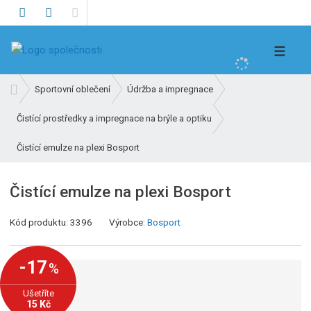
V
☰
y
h
Ú
Sportovní oblečení
Údržba a impregnace
l
v
e
Čistící prostředky a impregnace na brýle a optiku
o
d
d
Čistící emulze na plexi Bosport
n
a
í
t
s
Čistící emulze na plexi Bosport
t
r
Kód produktu:
3396
Výrobce:
Bosport
a
n
a
-17
%
Ušetříte
15 Kč