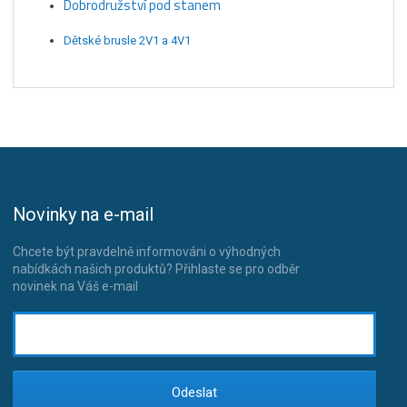
Dobrodružství pod stanem
Dětské brusle 2V1 a 4V1
Novinky na e-mail
Chcete být pravdelně informováni o výhodných
nabídkách našich produktů? Přihlaste se pro odběr
novinek na Váš e-mail
Odeslat