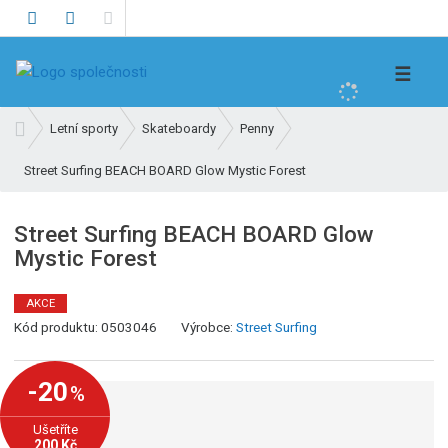
V
☰
y
h
Ú
Letní sporty
Skateboardy
Penny
l
v
e
Street Surfing BEACH BOARD Glow Mystic Forest
o
d
d
n
a
Street Surfing BEACH BOARD Glow
í
t
Mystic Forest
s
t
r
AKCE
K
a
Kód produktu:
0503046
Výrobce:
Street Surfing
ó
n
d
a
-20
%
v
ý
Ušetříte
r
200 Kč