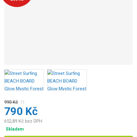
o
b
c
e
:
8
1
3
3
9
8
0
2
6
3
990 Kč
6
790 Kč
7
652,89 Kč bez DPH
Skladem