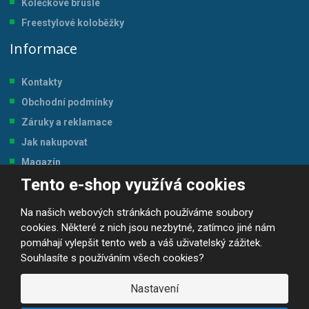
Kolečkové brusle
Freestylové koloběžky
Informace
Kontakty
Obchodní podmínky
Záruky a reklamace
Jak nakupovat
Magazín
Tento e-shop využívá cookies
Tabulka velikostí
Na našich webových stránkách používáme soubory
cookies. Některé z nich jsou nezbytné, zatímco jiné nám
pomáhají vylepšit tento web a váš uživatelský zážitek.
Souhlasíte s používáním všech cookies?
© 2026, JP-SPORT.CZ SPORTOVNÍ POTŘEBY
Prohlášení o přístupnosti
|
Mapa stránek
|
|
GDPR
Nastavení
E
B
VYROBILA
R