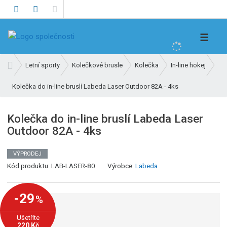
V
☰
y
h
Ú
Letní sporty
Kolečkové brusle
Kolečka
In-line hokej
l
v
e
Kolečka do in-line bruslí Labeda Laser Outdoor 82A - 4ks
o
d
d
n
a
Kolečka do in-line bruslí Labeda Laser
í
t
Outdoor 82A - 4ks
s
t
r
VÝPRODEJ
a
Kód produktu:
LAB-LASER-80
Výrobce:
Labeda
n
a
-29
%
Ušetříte
220 Kč