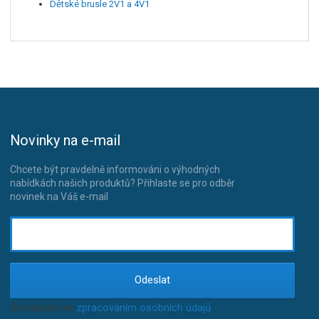
Dětské brusle 2V1 a 4V1
Novinky na e-mail
Chcete být pravdelně informováni o výhodných
nabídkách našich produktů? Přihlaste se pro odběr
novinek na Váš e-mail
Odeslat
Souhlasím se
zpracováním osobních údajů
.