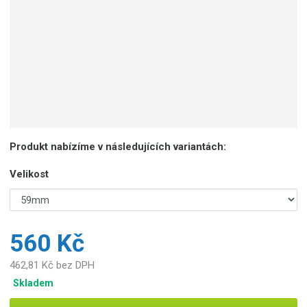
b
c
e
:
8
5
9
2
6
7
Produkt nabízíme v následujících variantách:
8
1
Velikost
3
3
5
9
560 Kč
0
462,81 Kč bez DPH
Skladem