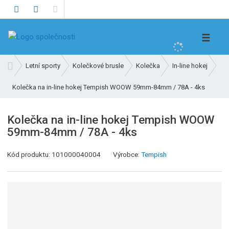
V
☰
y
h
Ú
Letní sporty
Kolečkové brusle
Kolečka
In-line hokej
l
v
e
Kolečka na in-line hokej Tempish WOOW 59mm-84mm / 78A - 4ks
o
d
d
n
a
Kolečka na in-line hokej Tempish WOOW
í
t
59mm-84mm / 78A - 4ks
s
t
K
Kód produktu:
101000040004
Výrobce:
Tempish
r
ó
a
d
n
v
a
ý
r
o