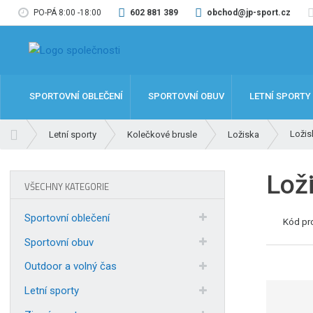
PO-PÁ 8:00 -18:00
602 881 389
obchod@jp-sport.cz
SPORTOVNÍ OBLEČENÍ
SPORTOVNÍ OBUV
LETNÍ SPORTY
Ú
Ložis
Letní sporty
Kolečkové brusle
Ložiska
v
o
Lož
d
VŠECHNY KATEGORIE
n
í
Sportovní oblečení
Kód pr
s
t
Sportovní obuv
r
Outdoor a volný čas
a
n
Letní sporty
a