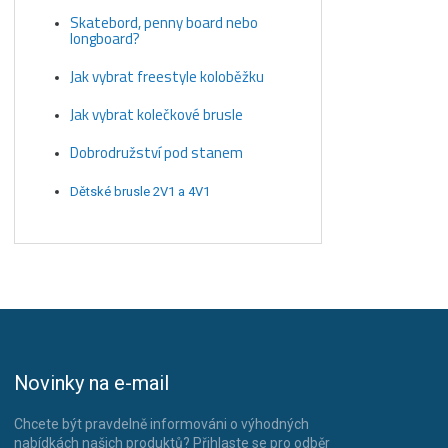
Skatebord, penny board nebo
longboard?
Jak vybrat freestyle koloběžku
Jak vybrat kolečkové brusle
Dobrodružství pod stanem
Dětské brusle 2V1 a 4V1
Novinky na e-mail
Chcete být pravdelně informováni o výhodných
nabídkách našich produktů? Přihlaste se pro odběr