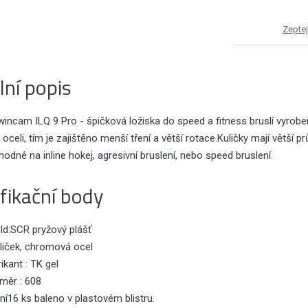
Zeptej
lní popis
incam ILQ 9 Pro - špičková ložiska do speed a fitness bruslí vyrobe
celi, tím je zajištěno menší tření a větší rotace.Kuličky mají větší
vhodné na inline hokej, agresivní bruslení, nebo speed bruslení.
fikační body
ld:SCR pryžový plášť
liček, chromová ocel
ikant : TK gel
měr : 608
ní16 ks baleno v plastovém blistru.