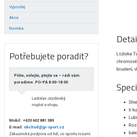
Výprodej
Akce
Novinka
Detai
Potřebujete poradit?
Ložiska Tw
chromové o
bruslení, 
Pište, volejte, ptejte se – rádi vám
poradíme. PO-PÁ 8:00-18:00
Speci
Ladislav Jezdinský
Shie
majitel e-shopu
6 ku
Lubr
Mobil:
+420 602 881 389
Roz
E-mail:
obchod@jp-sport.cz
bale
Zákaznická podpora od lidí, co sportu rozumí.