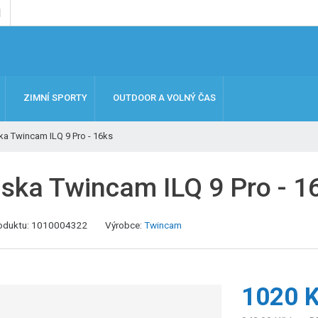
ZIMNÍ SPORTY
OUTDOOR A VOLNÝ ČAS
ka Twincam ILQ 9 Pro - 16ks
iska Twincam ILQ 9 Pro - 1
oduktu:
1010004322
Výrobce:
Twincam
1020 