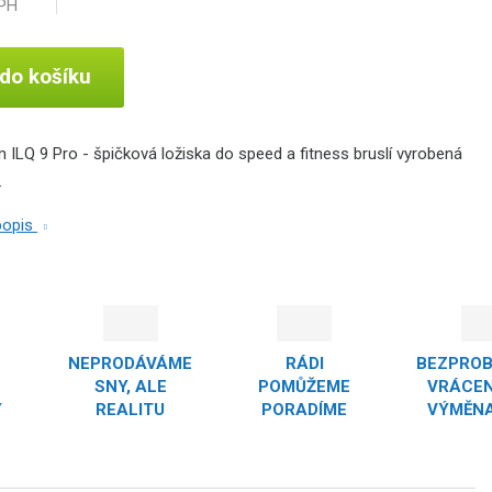
DPH
 do košíku
ILQ 9 Pro - špičková ložiska do speed a fitness bruslí vyrobená
.
 popis
NEPRODÁVÁME
RÁDI
BEZPRO
SNY, ALE
POMŮŽEME
VRÁCEN
Y
REALITU
PORADÍME
VÝMĚNA