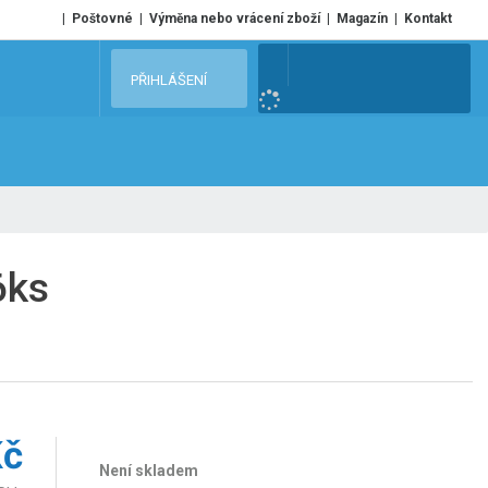
Poštovné
Výměna nebo vrácení zboží
Magazín
Kontakt
V
PŘIHLÁŠENÍ
y
h
l
e
d
a
t
6ks
Kč
Není skladem