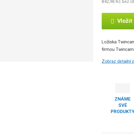
842,98 Kč bez 
Vložit
Ložiska Twincam 
firmou Twincam
Zobraz detailní
ZNÁME
SVÉ
PRODUKT