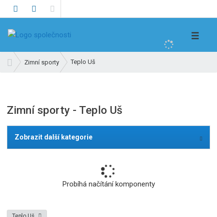
V
☰
y
h
Ú
Teplo Uš
Zimní sporty
l
v
e
o
d
d
n
a
Zimní sporty - Teplo Uš
í
t
s
t
Zobrazit další kategorie
r
a
n
a
Probíhá načítání komponenty
Teplo Uš