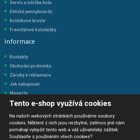
Servis a údržba kol
a
Dětské pennyboardy
Kolečkové brusle
Freestylové koloběžky
Informace
Kontakty
Obchodní podmínky
Záruky a reklamace
Jak nakupovat
Magazín
Tento e-shop využívá cookies
Tabulka velikostí
Na našich webových stránkách používáme soubory
cookies. Některé z nich jsou nezbytné, zatímco jiné nám
pomáhají vylepšit tento web a váš uživatelský zážitek.
Souhlasíte s používáním všech cookies?
© 2026, JP-SPORT.CZ SPORTOVNÍ POTŘEBY