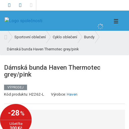
V
☰
y
h
Ú
Sportovní oblečení
Cyklo oblečení
Bundy
l
v
e
Dámská bunda Haven Thermotec grey/pink
o
d
d
n
a
Dámská bunda Haven Thermotec
í
t
grey/pink
s
t
r
VÝPRODEJ
a
Kód produktu:
H2262-L
Výrobce:
Haven
n
a
-28
%
Ušetříte
300 Kč