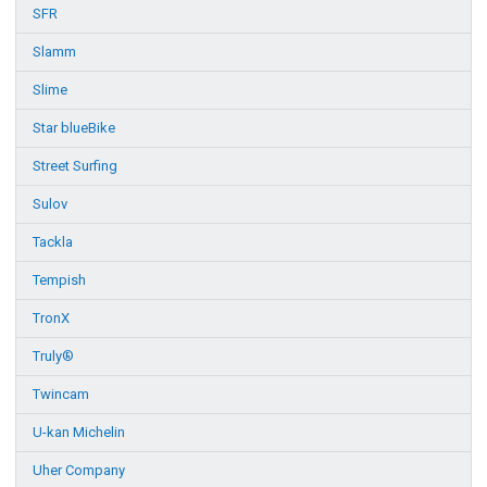
SFR
Slamm
Slime
Star blueBike
Street Surfing
Sulov
Tackla
Tempish
TronX
Truly®
Twincam
U-kan Michelin
Uher Company