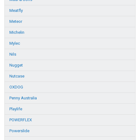
Meatfly
Meteor
Michelin
Mylec
Nils
Nugget
Nutcase
OXDOG
Penny Australia
Playlife
POWERFLEX
Powerslide