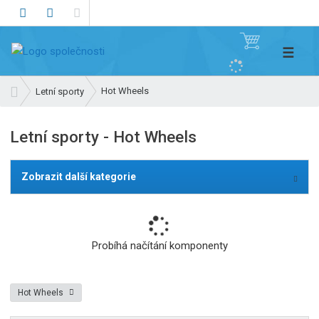
V
☰
y
h
Ú
Hot Wheels
Letní sporty
l
v
e
o
Letní sporty - Hot Wheels
d
d
n
a
í
t
Zobrazit další kategorie
s
t
r
a
Probíhá načítání komponenty
n
a
Hot Wheels