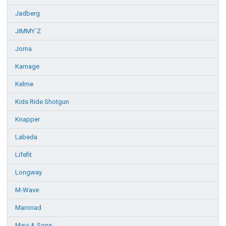
Jadberg
JIMMY´Z
Joma
Karnage
Kelme
Kids Ride Shotgun
Knapper
Labeda
Lifefit
Longway
M-Wave
Maronad
Maui & Sons