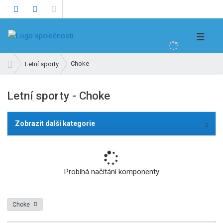
V
☰
y
h
Ú
Choke
Letní sporty
l
v
e
o
Letní sporty - Choke
d
d
n
a
í
t
Zobrazit další kategorie
s
t
r
a
Probíhá načítání komponenty
n
a
Choke