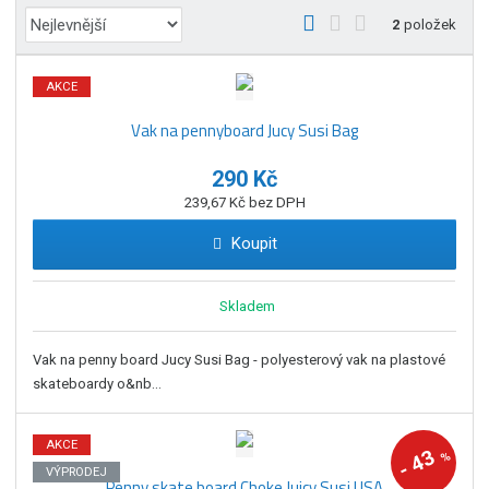
Ř
O
T
Ř
2
položek
a
b
a
á
z
r
b
d
AKCE
e
á
u
k
n
Vak na pennyboard Jucy Susi Bag
z
l
o
í
k
k
v
p
290 Kč
o
o
ý
r
239,67 Kč bez DPH
o
v
v
v
d
ý
ý
ý
Koupit
u
v
v
p
k
ý
ý
i
t
Skladem
p
p
s
ů
i
i
Vak na penny board Jucy Susi Bag - polyesterový vak na plastové
s
s
skateboardy o&nb...
AKCE
43
%
-
VÝPRODEJ
Penny skate board Choke Juicy Susi USA