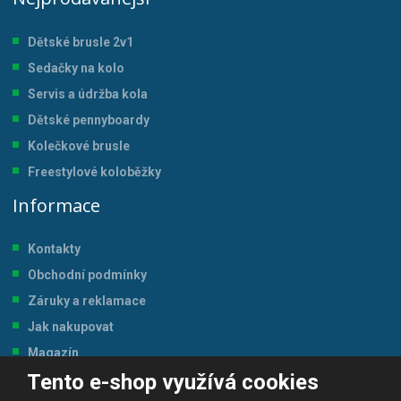
Dětské brusle 2v1
Sedačky na kolo
Servis a údržba kol
a
Dětské pennyboardy
Kolečkové brusle
Freestylové koloběžky
Informace
Kontakty
Obchodní podmínky
Záruky a reklamace
Jak nakupovat
Magazín
Tento e-shop využívá cookies
Tabulka velikostí