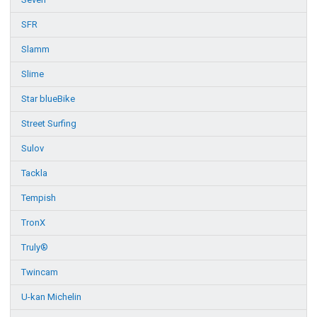
SFR
Slamm
Slime
Star blueBike
Street Surfing
Sulov
Tackla
Tempish
TronX
Truly®
Twincam
U-kan Michelin