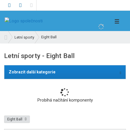
V
☰
y
h
Ú
Eight Ball
Letní sporty
l
v
e
o
Letní sporty - Eight Ball
d
d
n
a
í
t
Zobrazit další kategorie
s
t
r
a
Probíhá načítání komponenty
n
a
Eight Ball