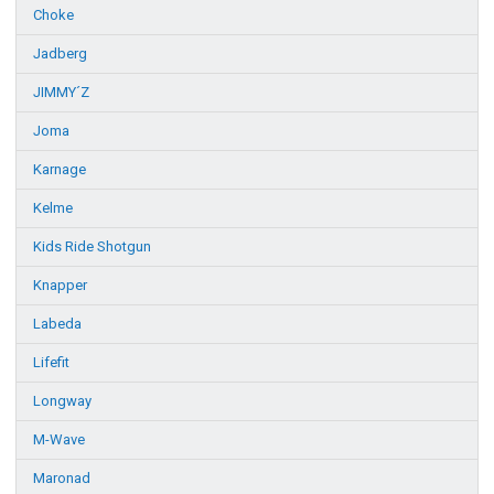
Choke
Jadberg
JIMMY´Z
Joma
Karnage
Kelme
Kids Ride Shotgun
Knapper
Labeda
Lifefit
Longway
M-Wave
Maronad