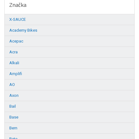
Značka
X-SAUCE
Academy Bikes
Acepac
Acra
Alkali
Amplifi
AO
Axon
Bail
Base
Bern
Beto