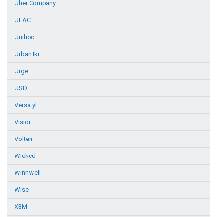
Uher Company
ULÄC
Unihoc
Urban Iki
Urge
USD
Versatyl
Vision
Volten
Wicked
WinnWell
Wise
X3M