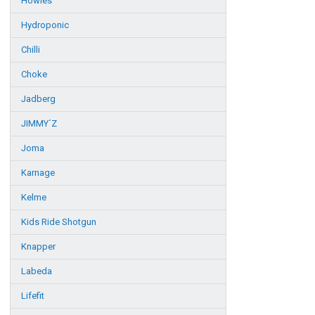
Howies
Hydroponic
Chilli
Choke
Jadberg
JIMMY´Z
Joma
Karnage
Kelme
Kids Ride Shotgun
Knapper
Labeda
Lifefit