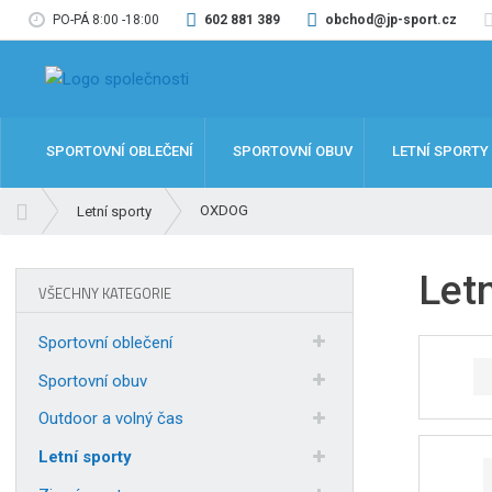
PO-PÁ 8:00 -18:00
602 881 389
obchod@jp-sport.cz
SPORTOVNÍ OBLEČENÍ
SPORTOVNÍ OBUV
LETNÍ SPORTY
Ú
OXDOG
Letní sporty
v
o
Let
d
VŠECHNY KATEGORIE
n
í
Sportovní oblečení
s
t
Sportovní obuv
r
Outdoor a volný čas
a
n
Letní sporty
a