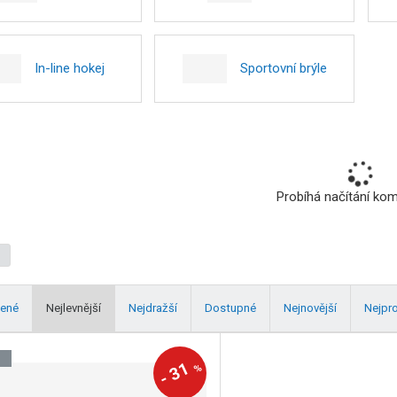
In-line hokej
Sportovní brýle
Probíhá načítání ko
ené
Nejlevnější
Nejdražší
Dostupné
Nejnovější
Nejpr
J
31
%
-