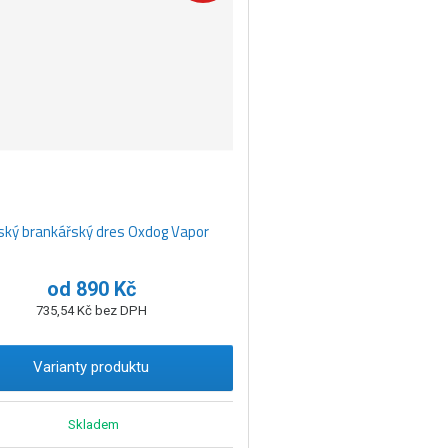
ský brankářský dres Oxdog Vapor
od
890 Kč
735,54 Kč bez DPH
Varianty produktu
Skladem