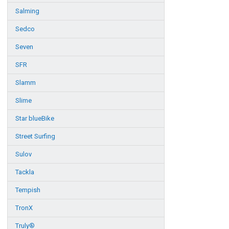
Salming
Sedco
Seven
SFR
Slamm
Slime
Star blueBike
Street Surfing
Sulov
Tackla
Tempish
TronX
Truly®