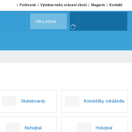
Poštovné
Výměna nebo vrácení zboží
Magazín
Kontakt
V
PŘIHLÁŠENÍ
y
h
l
e
d
a
t
Skateboardy
Koloběžky, odrážedla
Nohejbal
Hokejbal