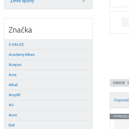
Zimní sporty
Značka
X-SAUCE
Academy Bikes
Acepac
Acra
OXDOG
Alkali
Amplifi
Doporuč
AO
Ř
Axon
a
VÝPRODE
z
Bail