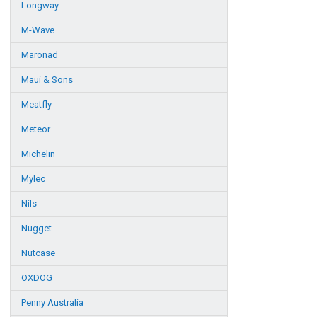
Longway
M-Wave
Maronad
Maui & Sons
Meatfly
Meteor
Michelin
Mylec
Nils
Nugget
Nutcase
OXDOG
Penny Australia