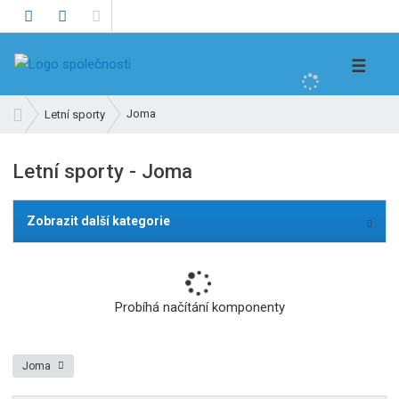
V
☰
y
h
Ú
Joma
Letní sporty
l
v
e
o
Letní sporty - Joma
d
d
n
a
í
t
Zobrazit další kategorie
s
t
r
a
Probíhá načítání komponenty
n
a
Joma