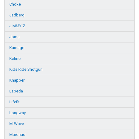
Choke
Jadberg
JIMMY´Z
Joma
Karnage
Kelme
Kids Ride Shotgun
Knapper
Labeda
Lifefit
Longway
M-Wave
Maronad