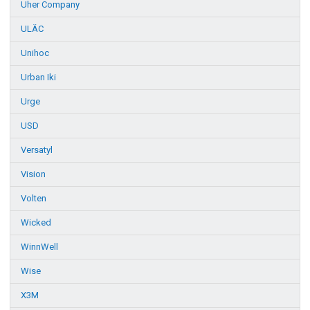
Uher Company
ULÄC
Unihoc
Urban Iki
Urge
USD
Versatyl
Vision
Volten
Wicked
WinnWell
Wise
X3M