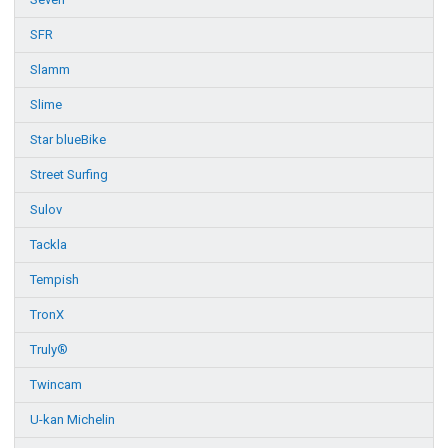
SFR
Slamm
Slime
Star blueBike
Street Surfing
Sulov
Tackla
Tempish
TronX
Truly®
Twincam
U-kan Michelin