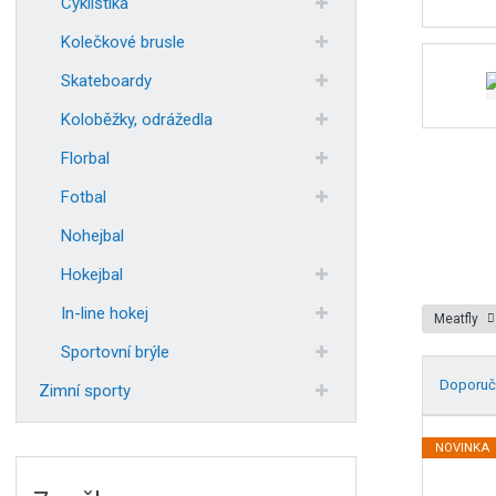
Cyklistika
Kolečkové brusle
Skateboardy
Koloběžky, odrážedla
Florbal
Fotbal
Nohejbal
Hokejbal
In-line hokej
Meatfly
Sportovní brýle
Doporuč
Zimní sporty
Ř
a
NOVINKA
z