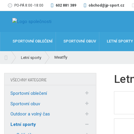
PO-PÁ 8:00 -18:00
602 881 389
obchod@jp-sport.cz
SPORTOVNÍ OBLEČENÍ
SPORTOVNÍ OBUV
LETNÍ SPORTY
Ú
Meatfly
Letní sporty
v
o
Letn
d
VŠECHNY KATEGORIE
n
í
Sportovní oblečení
s
t
Sportovní obuv
r
Outdoor a volný čas
a
n
Letní sporty
a