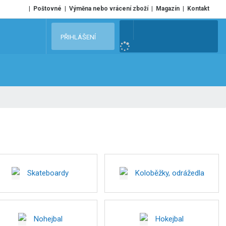
Poštovné
Výměna nebo vrácení zboží
Magazín
Kontakt
V
PŘIHLÁŠENÍ
y
h
l
e
d
a
t
Skateboardy
Koloběžky, odrážedla
Nohejbal
Hokejbal