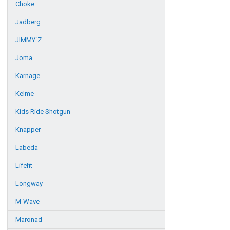
Choke
Jadberg
JIMMY´Z
Joma
Karnage
Kelme
Kids Ride Shotgun
Knapper
Labeda
Lifefit
Longway
M-Wave
Maronad