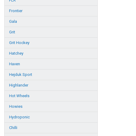
FLR
Frontier
Gala
Grit
Grit Hockey
Hatchey
Haven
Hejduk Sport
Highlander
Hot Wheels
Howies
Hydroponic
Chilli