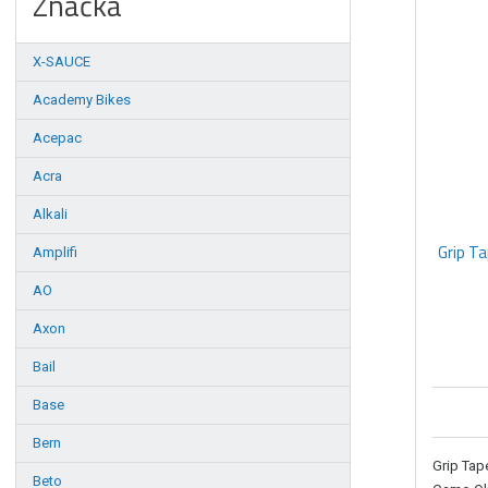
Značka
e
n
í
X-SAUCE
p
r
Academy Bikes
o
Acepac
d
u
Acra
k
Alkali
t
ů
Grip Ta
Amplifi
AO
Axon
Bail
Base
Bern
Grip Tap
Beto