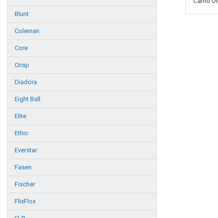
Camo Oliv
Blunt
Coleman
Core
Crisp
Diadora
Eight Ball
Elite
Ethic
Everstar
Fasen
Fischer
FlixFlox