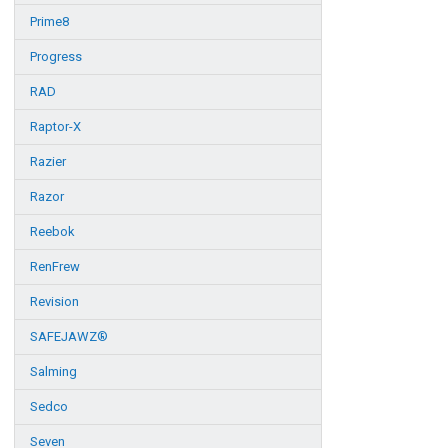
Prime8
Progress
RAD
Raptor-X
Razier
Razor
Reebok
RenFrew
Revision
SAFEJAWZ®
Salming
Sedco
Seven