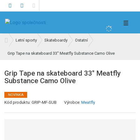
V
☰
y
h
Ú
Letní sporty
Skateboardy
Ostatní
l
v
e
Grip Tape na skateboard 33'' Meatfly Substance Camo Olive
o
d
d
n
a
Grip Tape na skateboard 33'' Meatfly
í
t
Substance Camo Olive
s
t
r
NOVINKA
a
Kód produktu:
GRIP-MF-SUB
Výrobce:
Meatfly
n
a