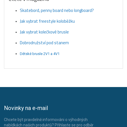
Skatebord, penny board nebo longboard?
Jak vybrat freestyle koloběžku
Jak vybrat kolečkové brusle
Dobrodružství pod stanem
Dětské brusle 2V1 a 4V1
Novinky na e-mail
Chcete být pravdelně informováni o výhodných
nabídkách našich produktů? Přihlaste se pro odběr