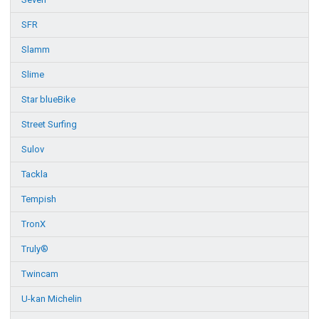
SFR
Slamm
Slime
Star blueBike
Street Surfing
Sulov
Tackla
Tempish
TronX
Truly®
Twincam
U-kan Michelin