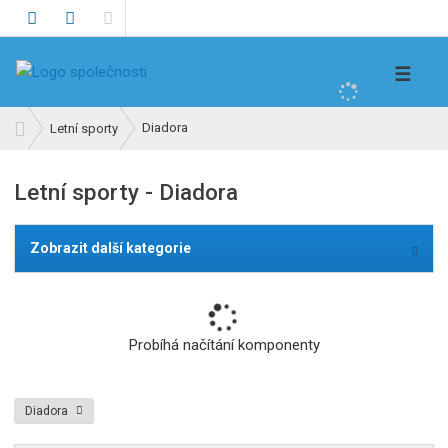
V
☰
y
h
Ú
Diadora
Letní sporty
l
v
e
o
Letní sporty - Diadora
d
d
n
a
í
t
Zobrazit další kategorie
s
t
r
a
Probíhá načítání komponenty
n
a
Diadora