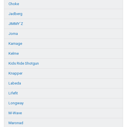
Choke
Jadberg
JIMMY´Z
Joma
Karnage
Kelme
Kids Ride Shotgun
Knapper
Labeda
Lifefit
Longway
M-Wave
Maronad