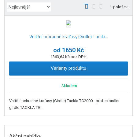
Ř
O
T
Ř
1
položek
a
b
a
á
z
r
b
d
e
á
u
k
n
Vnitřní ochranné kraťasy (Girdle) Tackla...
z
l
o
í
k
k
v
p
od
1650 Kč
o
o
ý
r
1363,64 Kč bez DPH
o
v
v
v
d
ý
ý
ý
Varianty produktu
u
v
v
p
k
ý
ý
i
t
Skladem
p
p
s
ů
i
i
Vnitřní ochranné kraťasy (Girdle) Tackla TG2000 - profesionální
s
s
girdle TACKLA TG...
Akční nabídky