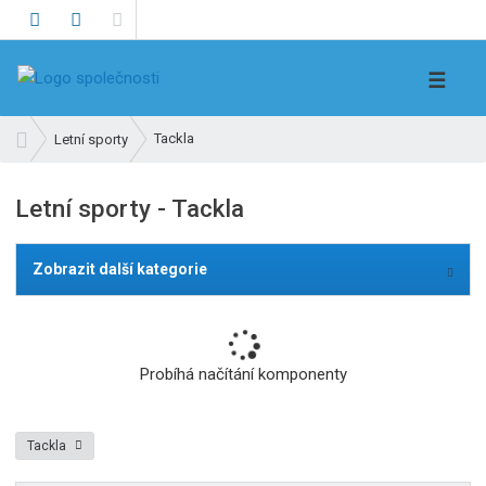
V
☰
y
h
Ú
Tackla
Letní sporty
l
v
e
o
Letní sporty - Tackla
d
d
n
a
í
t
Zobrazit další kategorie
s
t
r
a
Probíhá načítání komponenty
n
a
Tackla