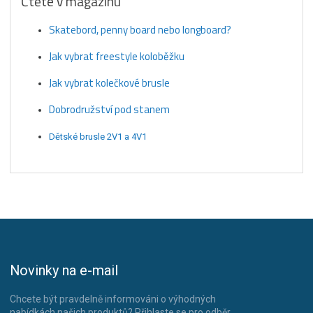
Čtěte v magazínu
Skatebord, penny board nebo longboard?
Jak vybrat freestyle koloběžku
Jak vybrat kolečkové brusle
Dobrodružství pod stanem
Dětské brusle 2V1 a 4V1
Novinky na e-mail
Chcete být pravdelně informováni o výhodných
nabídkách našich produktů? Přihlaste se pro odběr